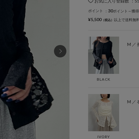
お気に入り登録数
：
5
30
ポイント
：
ポイント～獲得
¥5,500
以上で送料無
M ／ 
BLACK
M ／
IVORY