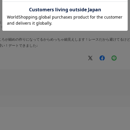
61～165cm
体型:
ふつう
イズ:
S
都道府県:
東京都
ころが細めの作りになってるからめっちゃ細見えします！レースだから避けてるけ
愛い！デートできました♩