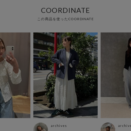
COORDINATE
この商品を使ったCOORDINATE
archives
archiv