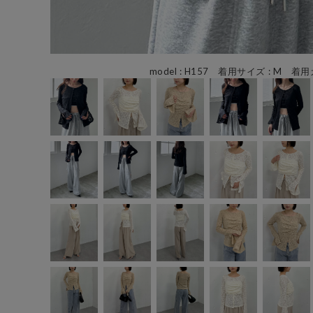
model : H157 着用サイズ : M 着用