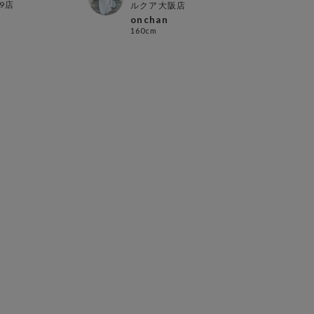
9店
北千
ルクア大阪店
mii
onchan
152c
160cm