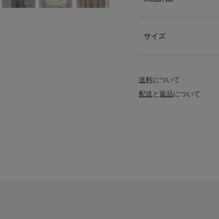
サイズ
送料
について
配送
と
返品
について