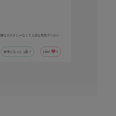
ど嫌なエロさじゃなくて上品な色気でヘルシ
参考になった
0
Like!
0