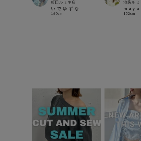
タウン店
町田ルミネ店
池袋ルミ
い で ゆ ず な
m a y a
160cm
152cm