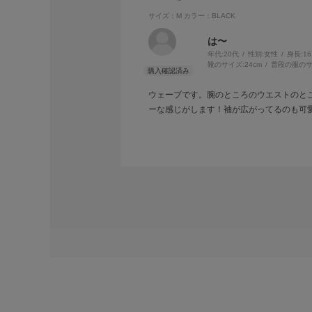
サイズ：M
カラー：BLACK
は〜
年代:
20代
性別:
女性
身長:
1
靴のサイズ:
24cm
普段の服のサ
ウェーブです。腕のところのウエストのと
ーな感じがします！袖が広がってるのも可