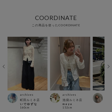
COORDINATE
この商品を使ったCOORDINATE
archives
archives
arc
ウン
町田ルミネ店
池袋ルミネ店
本部
い で ゆ ず な
m a y a
渋谷
160cm
152cm
154