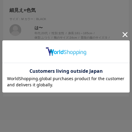
細見え×色気
サイズ：M
カラー：BLACK
は〜
年代:
20代
性別:
女性
身長:
161～165cm
体型:
ふつう
靴のサイズ:
24cm
普段の服のサイズ:
S
都道府県:
東京都
ウェーブです。腕のところのウエストのところが細めの作りになって
るからめっちゃ細見えします！レースだから避けてるけど嫌なエロさ
じゃなくて上品な色気でヘルシーな感じがします！袖が広がってるの
も可愛い！デートできました♩
参考になった
0
Like!
0