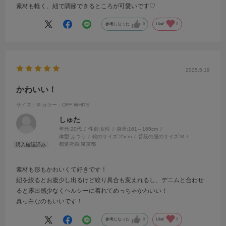
素材も軽く、紐で調節できるところが可愛いです♡
参考になった
0
Like!
0
2025.5.19
かわいい！
サイズ：M
カラー：OFF WHITE
しゅた
年代:
20代
性別:
女性
身長:
161～165cm
体型:
ふつう
靴のサイズ:
25cm
普段の服のサイズ:
M
都道府県:
東京都
素材も形もかわいくて好きです！
紐を絞るとお腹少し出るけど絞り具合も変えれるし、デニムと合わせ
ると露出感少なくヘルシーに着れてめっちゃかわいい！
真っ白なのもいいです！
参考になった
0
Like!
0