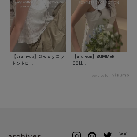
【archives】２ｗａｙコッ
【arcives】SUMMER
トンドロ...
COLL...
powered by