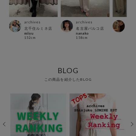
archives
archives
arc
北千住ルミネ店
名古屋パルコ店
新宿
miiyu
nanako
店
152cm
158cm
rina
156
BLOG
この商品を紹介したBLOG