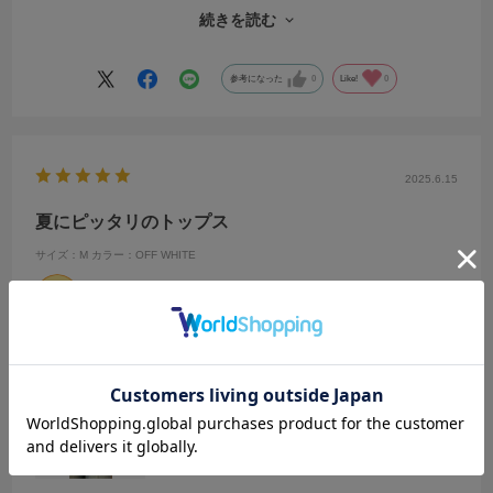
私服で着ても一気に垢抜けて、
続きを読む
娘も上機嫌でした(*^^*)
またこちらで購入させて頂きますm(*_ _)m
参考になった
0
Like!
0
2025.6.15
夏にピッタリのトップス
サイズ：M
カラー：OFF WHITE
sr
年代:
20代
性別:
女性
身長:
156～160cm
体型:
ふつう
靴のサイズ:
～23cm
普段の服のサイズ:
S
都道府県:
東京都