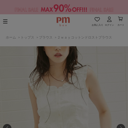
お気に入り
ログイン
カート
ホーム
>
トップス
>
ブラウス
>
２ｗａｙコットンドロストブラウス