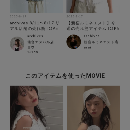
2025-8-19
2025-8-17
202
プ
archives 8/11〜8/17 リ
【新宿ルミネエスト】今
ar
アル店舗の売れ筋TOP5
週の売れ筋アイテムTOP5
ル
archives
archives
仙台エスパル店
新宿ルミネエスト店
ヨウ
arai
161cm
このアイテムを使ったMOVIE