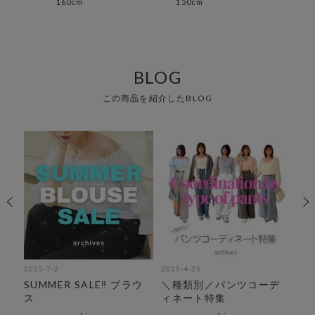
160cm
150cm
152
BLOG
この商品を紹介したBLOG
2025-7-2
2025-4-25
202
紹
SUMMER SALE‼︎ ブラウ
＼種類別／パンツコーデ
気
ス
ィネート特集
え