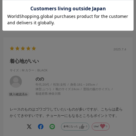
を買って自分でお直ししました。
続きを読む
商品は 高見えで素敵なので大満足です。
参考になった
0
Like!
0
2025.7.4
着心地がいい
サイズ：M
カラー：BLACK
のの
年代:
20代
性別:
女性
身長:
161～165cm
体型:
ふつう
靴のサイズ:
24cm
普段の服のサイズ:
L
都道府県:
神奈川県
レースのものはゴワゴワしていたいものが多いですが、こちらは柔ら
かくてきやすいです。チョーカーにもなるところもポイントです。
参考になった
0
Like!
0