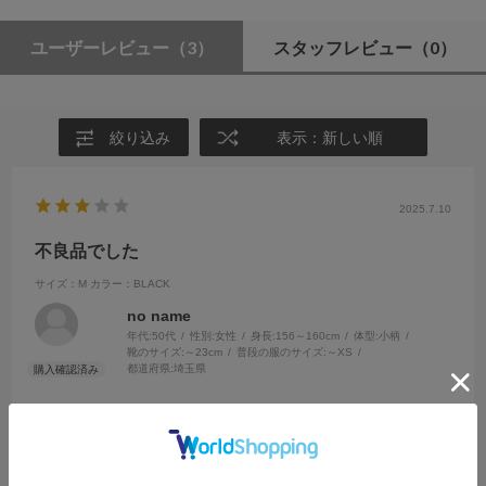
ユーザーレビュー
（3）
スタッフレビュー
（0）
絞り込み
表示：新しい順
2025.7.10
不良品でした
サイズ：M
カラー：BLACK
no name
年代:
50代
性別:
女性
身長:
156～160cm
体型:
小柄
靴のサイズ:
～23cm
普段の服のサイズ:
～XS
都道府県:
埼玉県
お店で新品を出して頂きましたが、お家に帰って開けてみたら、縫製
段階で明らかにレースが足りてない部分があり、穴が開いておりまし
た。お店まで行くのは難しかったのと、すぐ着たかったので、レース