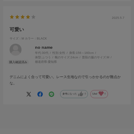
2025.5.7
可愛い
サイズ：M
カラー：BLACK
no name
年代:
30代
性別:
女性
身長:
156～160cm
体型:
ふつう
靴のサイズ:
24cm
普段の服のサイズ:
M
都道府県:
愛知県
デニムによく合って可愛い。レース生地なので引っかかるのが難点か
な。
参考になった
0
Like!
0