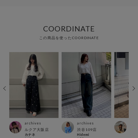
COORDINATE
この商品を使ったCOORDINATE
archives
archives
arc
ァイ
ルクア大阪店
渋谷109店
渋谷
カナネ
Hidemi
RIN