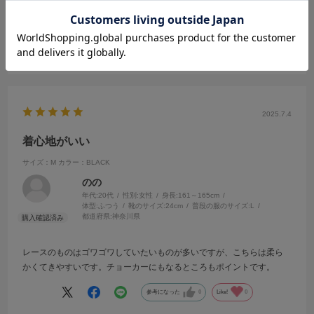
を買って自分でお直ししました。
続きを読む
商品は 高見えで素敵なので大満足です。
参考になった
0
Like!
0
2025.7.4
着心地がいい
サイズ：M
カラー：BLACK
のの
年代:
20代
性別:
女性
身長:
161～165cm
体型:
ふつう
靴のサイズ:
24cm
普段の服のサイズ:
L
都道府県:
神奈川県
レースのものはゴワゴワしていたいものが多いですが、こちらは柔ら
かくてきやすいです。チョーカーにもなるところもポイントです。
参考になった
0
Like!
0