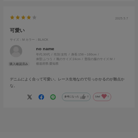
2025.5.7
可愛い
サイズ：M
カラー：BLACK
no name
年代:
30代
性別:
女性
身長:
156～160cm
体型:
ふつう
靴のサイズ:
24cm
普段の服のサイズ:
M
都道府県:
愛知県
デニムによく合って可愛い。レース生地なので引っかかるのが難点か
な。
参考になった
0
Like!
0