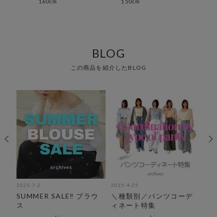
160cm
150cm
152
BLOG
この商品を紹介したBLOG
2025-7-2
2025-4-25
202
紹
SUMMER SALE‼︎ ブラウ
＼種類別／パンツコーデ
気
ス
ィネート特集
え