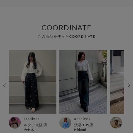
COORDINATE
この商品を使ったCOORDINATE
archives
archives
arc
ァイ
ルクア大阪店
渋谷109店
渋谷
カナネ
Hidemi
RIN