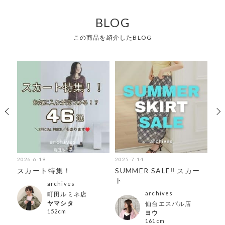
BLOG
この商品を紹介したBLOG
2026-6-19
2025-7-14
202
紹
スカート特集！
SUMMER SALE‼︎ スカー
６
ト
グ
archives
archives
町田ルミネ店
ヤマシタ
仙台エスパル店
152cm
ヨウ
161cm