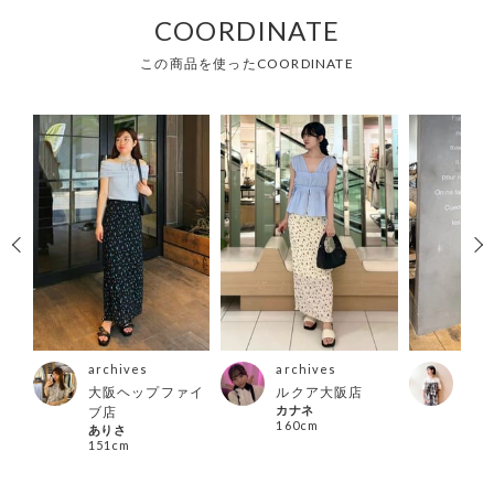
COORDINATE
この商品を使ったCOORDINATE
archives
archives
arc
ズ店
大阪ヘップファイ
ルクア大阪店
町田
カナネ
misa
ブ店
160cm
151
ありさ
151cm