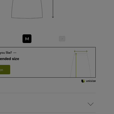
M
ended size
 on