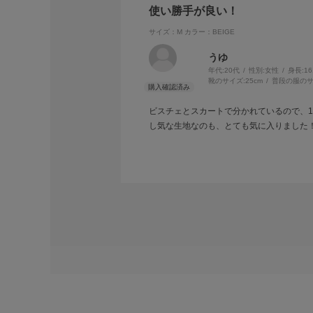
使い勝手が良い！
サイズ：M
カラー：BEIGE
うゆ
年代:
20代
性別:
女性
身長:
1
靴のサイズ:
25cm
普段の服のサ
ビスチェとスカートで分かれているので、
し気な生地なのも、とても気に入りました