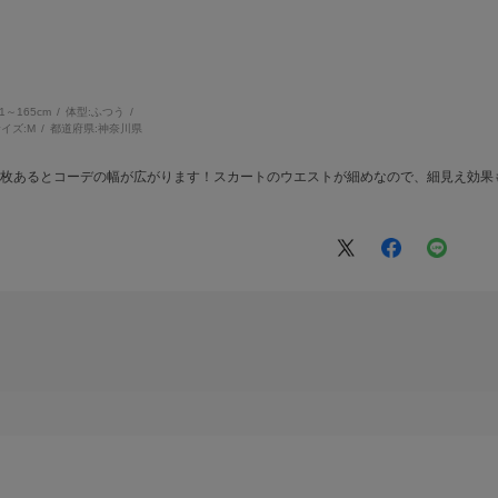
61～165cm
体型:
ふつう
イズ:
M
都道府県:
神奈川県
1枚あるとコーデの幅が広がります！スカートのウエストが細めなので、細見え効果
！