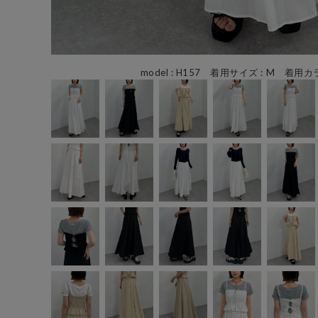
model : H157 着用サイズ : M 着用カラ