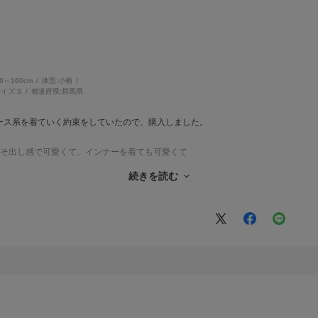
56～160cm
体型:
小柄
イズ:
S
都道府県:
群馬県
ース系を着ていく約束をしていたので、購入しました。
へそ出し感で可愛くて、インナーを着ても可愛くて
て
続きを読む
！