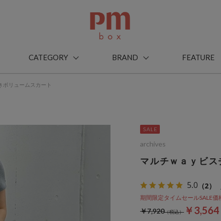
CATEGORY
BRAND
FEATURE
きボリュームスカート
archives
マルチｗａｙビス
5.0
（2）
期間限定タイムセールSALE価格から
￥3,56
￥7,920