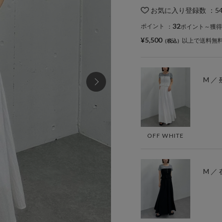
お気に入り登録数
：
5
32
ポイント
：
ポイント～獲得
¥5,500
以上で送料無
M ／ 
OFF WHITE
M ／