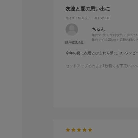
友達と夏の思い出に
サイズ：M
カラー：OFF WHITE
ちゅん
年代:
20代
性別:
女性
身長:
1
靴のサイズ:
25cm
普段の服のサ
今年の夏に友達とひまわり畑に白いワンピ
セットアップそのまま1枚着ても丁度いい
トップスとスカートも別で着ることもでき
今年の夏、色んな場面で着回せました！
ひまわりの中では特に白が栄えて満足です