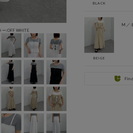
BLACK
M ／
ー:OFF WHITE
BEIGE
Fin