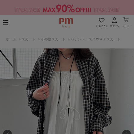
お気に入り
ログイン
カート
ホーム
>
スカート
>
その他スカート
>
バテンレース２ＷＡＹスカート