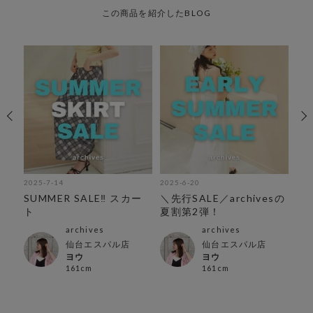
この商品を紹介したBLOG
2025-7-14
2025-6-20
202
紹
SUMMER SALE‼︎ スカー
＼先行SALE／archivesの
今
ト
夏割第2弾！
介
archives
archives
仙台エスパル店
仙台エスパル店
ヨウ
ヨウ
161cm
161cm