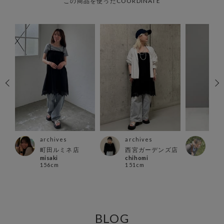
この商品を使ったCOORDINATE
archives
archives
arc
ズ店
町田ルミネ店
西宮ガーデンズ店
横浜
misaki
chihomi
Momi
156cm
151cm
162
BLOG