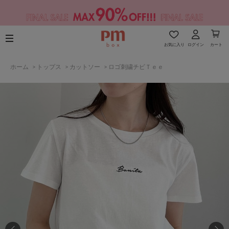
お気に入り
ログイン
カート
ホーム
>
トップス
>
カットソー
>
ロゴ刺繍チビＴｅｅ