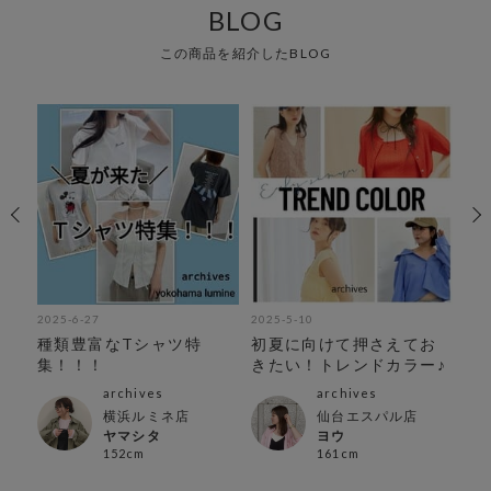
BLOG
この商品を紹介したBLOG
2025-6-27
2025-5-10
202
紹
種類豊富なTシャツ特
初夏に向けて押さえてお
暑
集！！！
きたい！トレンドカラー♪
きた
col
archives
archives
横浜ルミネ店
仙台エスパル店
ヤマシタ
ヨウ
152cm
161cm