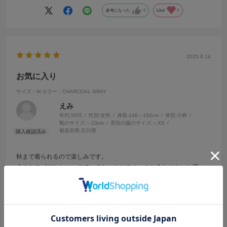
参考になった
0
Like!
0
2025.8.14
お気に入り
サイズ：M
カラー：CHARCOAL GRAY
えみ
年代:
50代
性別:
女性
身長:
146～150cm
体型:
小柄
靴のサイズ:
～23cm
普段の服のサイズ:
～XS
都道府県:
石川県
秋まで着られるので楽しみです。
小さなロゴがかわいいので、きれいめにスカートと合わせたいと思っ
ています。
毎年購入するお気に入りです。
参考になった
0
Like!
0