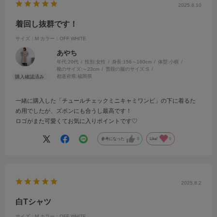
2025.8.10
着回し抜群です！
サイズ：M
カラー：OFF WHITE
あやち
年代:
20代
性別:
女性
身長:
156～160cm
体型:
小柄
靴のサイズ:
～23cm
普段の服のサイズ:
S
都道府県:
福岡県
一緒に購入した「チュールチェックミニキャミワンピ」の下に着るた
め用でしたが、ズボンにも合うし最高です！
ロゴがまた可愛くてお気に入りポイントです♡
参考になった
0
Like!
0
2025.8.2
白Tシャツ
サイズ：M
カラー：OFF WHITE