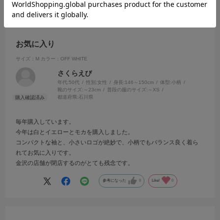
2025.8.14
お気に入り
サイズ：M
カラー：OFF WHITE
さくらえび
年代:
50代
性別:
女性
身長:
146～150cm
体型:
小柄
靴のサイズ:
～23cm
普段の服のサイズ:
～XS
都道府県:
石川県
毎年購入しています。
今年は白とイエローとモカを購入しました。
コンパクトな袖と、小さいロゴが絶妙で、小柄でもバランス良く着ら
れてお気に入りです。
金沢の店舗が閉店するのがとても残念です。
参考になった
0
Like!
0