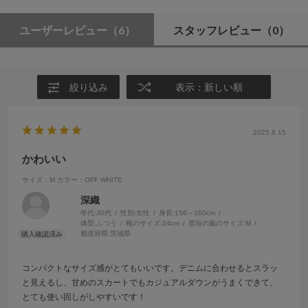
ユーザーレビュー
（6）
スタッフレビュー
（0）
絞り込み
表示：新しい順
2025.8.15
かわいい
サイズ：M
カラー：OFF WHITE
深織
年代:
30代
性別:
女性
身長:
156～160cm
体型:
ふつう
靴のサイズ:
24cm
普段の服のサイズ:
M
都道府県:
茨城県
コンパクトなサイズ感がとてもいいです。デニムに合わせるとスラッ
と見えるし、甘めのスカートでもカジュアルダウンがうまくできて、
とても使い回しがしやすいです！