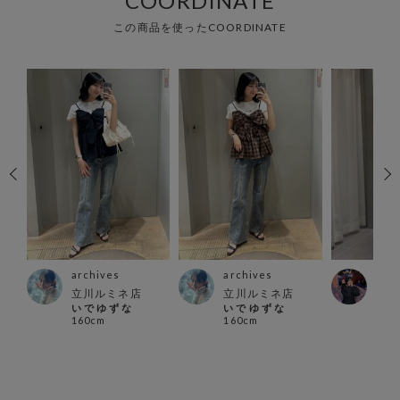
COORDINATE
この商品を使ったCOORDINATE
archives
archives
arc
ァイ
立川ルミネ店
立川ルミネ店
名古
い で ゆ ず な
い で ゆ ず な
ーモ
160cm
160cm
yum
154