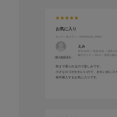
お気に入り
サイズ：M
カラー：CHARCOAL GRAY
えみ
年代:
50代
性別:
女性
身長:
1
靴のサイズ:
～23cm
普段の服の
秋まで着られるので楽しみです。
小さなロゴがかわいいので、きれいめにス
毎年購入するお気に入りです。