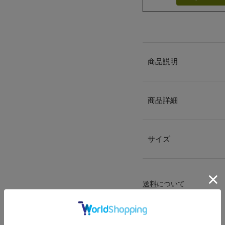
商品説明
商品詳細
サイズ
送料
について
配送
と
返品
について