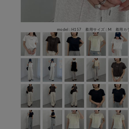
model : H157 着用サイズ : M 着用カラ