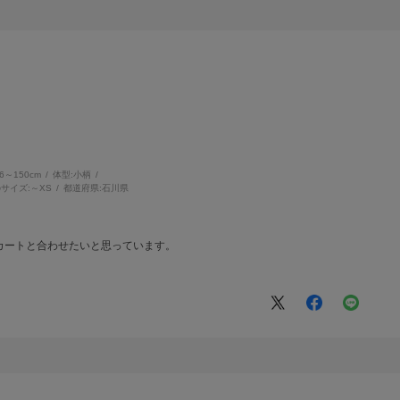
46～150cm
体型:
小柄
サイズ:
～XS
都道府県:
石川県
カートと合わせたいと思っています。