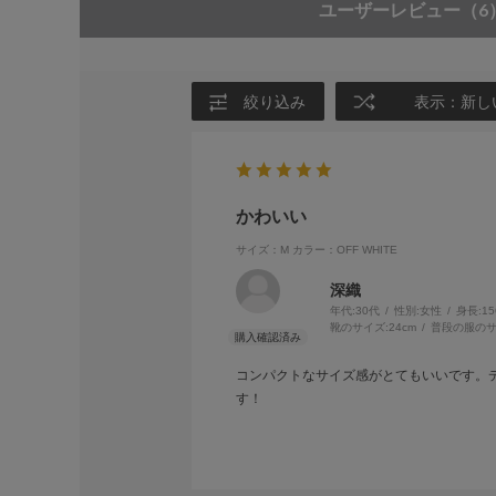
ユーザーレビュー
（6
絞り込み
表示：新し
かわいい
サイズ：M
カラー：OFF WHITE
深織
年代:
30代
性別:
女性
身長:
1
靴のサイズ:
24cm
普段の服のサ
コンパクトなサイズ感がとてもいいです。
す！