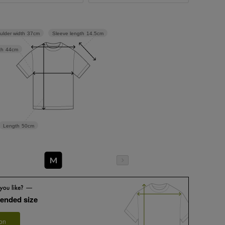
Sleeve length
14.5cm
ulder width
37cm
th
44cm
Length
50cm
M
ended size
 on