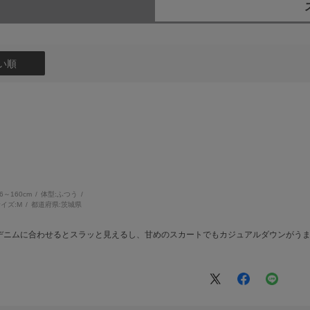
）
い順
56～160cm
体型:
ふつう
イズ:
M
都道府県:
茨城県
デニムに合わせるとスラッと見えるし、甘めのスカートでもカジュアルダウンがう