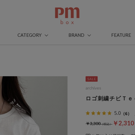
CATEGORY
BRAND
FEATURE
archives
ロゴ刺繍チビＴｅ
5.0
（6）
￥2,31
￥3,300