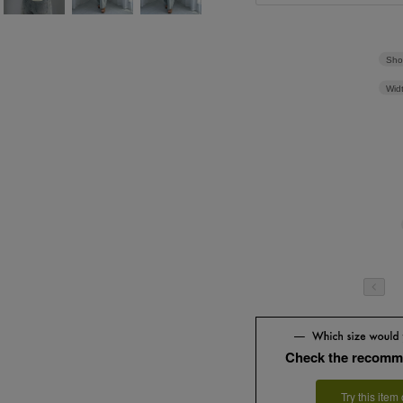
Sho
Wid
Check the recomm
Try this item