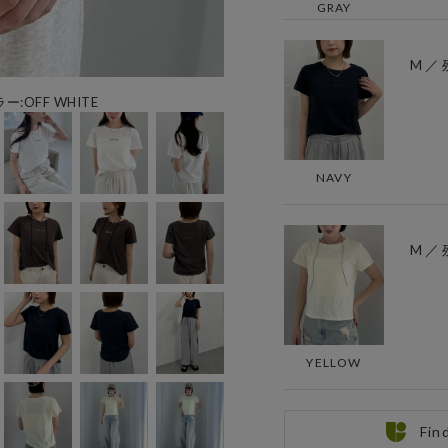
GRAY
M ／ 
ー:OFF WHITE
NAVY
M ／ 
YELLOW
Fin