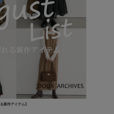
れる新作アイテム】
１秒コーデ Late 