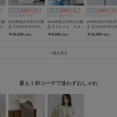
DOUX ARCHIVES
DOUX ARCHIVES
DOUX ARCHIVES
C限
26AW先行予約/EC限
26AW先行予約/EC限
26AW先行予約/E
Ｏ
定【GOOD ROCK
定【ＧＯＯＤ ＲＯ
定【GOOD ROC
】
SPEED】ＨＡＲＶＡ
ＣＫ ＳＰＥＥＤ】
SPEED】ＭＩＣ
￥13,200
￥8,030
￥13,200
ｉ
ＲＤ Ｓｗｅａｔ
ＬＩＦＥ ＰＣ フ
Ｙ／Ｈｏｏｄｉｅ
ォトロンＴＥＥ
一覧を見る
夏も１秒コーデで迷わずおしゃれ