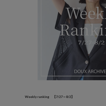
Weekly ranking 【7/27～8/2】