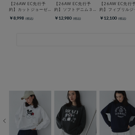
【26AW EC先行予
【26AW EC先行予
【26AW EC先行
約】カットジョーゼ
約】ソフトデニム３
約】フィブリルジ
ットＶネックカーデ
ＷＡＹボウタイシャ
ージ２ＷＡＹシャ
￥8,998
￥12,980
￥12,100
ィガン
ツ