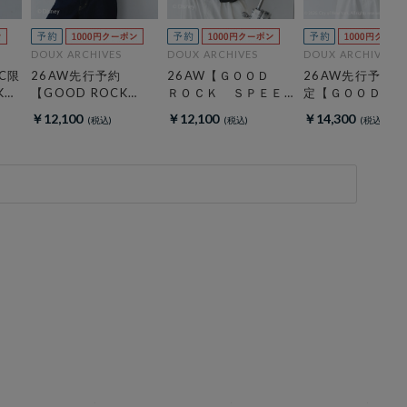
DOUX ARCHIVES
DOUX ARCHIVES
DOUX ARCHIVES
C限
26AW先行予約
26AW【ＧＯＯＤ
26AW先行予約/
K
【GOOD ROCK
ＲＯＣＫ ＳＰＥＥ
定【ＧＯＯＤ 
ＫＥ
SPEED】ＭＩＣＫＥ
Ｄ】ＭＩＣＫＥＹ
ＣＫ ＳＰＥＥ
￥12,100
￥12,100
￥14,300
Ｙ／Ｓｗｅａｔ
／ Ｓｗｅａｔ
ＮＹＣ Ｈｏｏ
ｅ