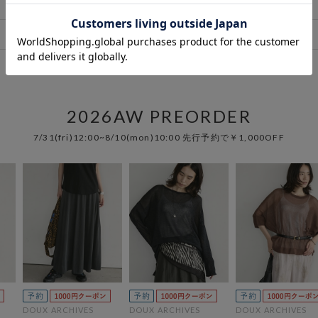
一覧を見る
2026AW PREORDER
7/31(fri)12:00~8/10(mon)10:00 先行予約で￥1,000OFF
DOUX ARCHIVES
DOUX ARCHIVES
DOUX ARCHIVES