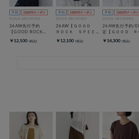
DOUX ARCHIVES
DOUX ARCHIVES
DOUX ARCHIVES
C限
26AW先行予約
26AW【ＧＯＯＤ
26AW先行予約/E
K
【GOOD ROCK
ＲＯＣＫ ＳＰＥＥ
定【ＧＯＯＤ Ｒ
Ｅ
SPEED】ＭＩＣＫＥ
Ｄ】ＭＩＣＫＥＹ
ＣＫ ＳＰＥＥＤ
￥12,100
￥12,100
￥14,300
Ｙ／Ｓｗｅａｔ
／ Ｓｗｅａｔ
ＮＹＣ Ｈｏｏｄ
ｅ