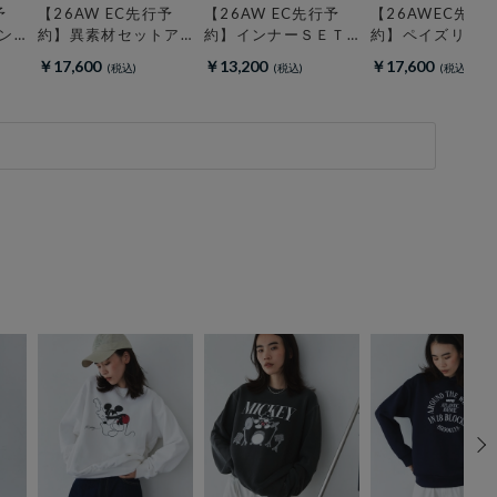
予
【26AW EC先行予
【26AW EC先行予
【26AWEC先行
ン
約】異素材セットア
約】インナーＳＥＴ
約】ペイズリー
ップ
２Ｗａｙジャンスカ
ス刺繍ブルゾン
￥17,600
￥13,200
￥17,600