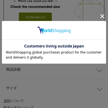
Check the recommended size
Try this item on
商品説明
商品詳細
サイズ
送料
について
配送
と
返品
について