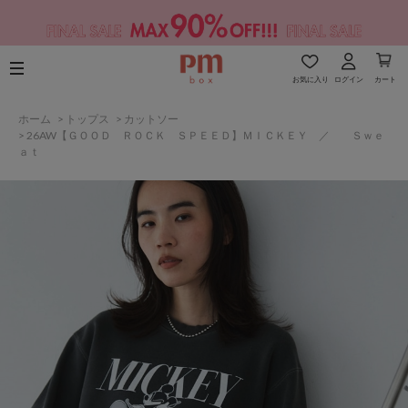
お気に入り
ログイン
カート
ホーム
>
トップス
>
カットソー
>
26AW【ＧＯＯＤ ＲＯＣＫ ＳＰＥＥＤ】ＭＩＣＫＥＹ ／ Ｓｗｅ
ａｔ