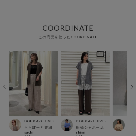
COORDINATE
この商品を使ったCOORDINATE
ES
DOUX ARCHIVES
DOUX ARCHIVES
DOU
洲
ららぽーと豊洲
船橋シャポー店
有楽
sachi
shimi
min