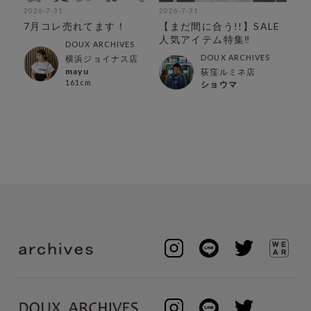
2026-7-31
2026-7-31
202
!
7月コレ売れてます！
【まだ間に合う!!】SALE
【
人気アイテム特集‼︎
持
DOUX ARCHIVES
特
DOUX ARCHIVES
横浜ジョイナス店
mayu
荻窪ルミネ店
161cm
ショウマ