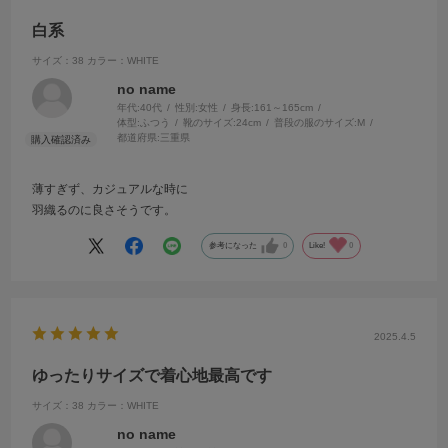
白系
サイズ：38
カラー：WHITE
no name
年代:
40代
性別:
女性
身長:
161～165cm
体型:
ふつう
靴のサイズ:
24cm
普段の服のサイズ:
M
都道府県:
三重県
薄すぎず、カジュアルな時に
羽織るのに良さそうです。
参考になった
0
Like!
0
2025.4.5
ゆったりサイズで着心地最高です
サイズ：38
カラー：WHITE
no name