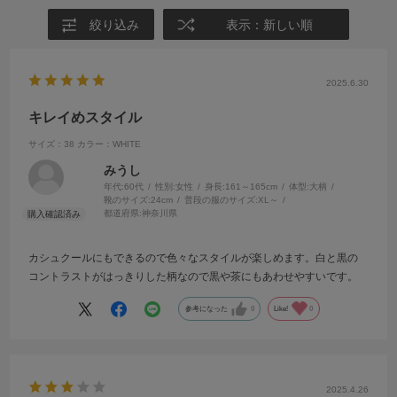
絞り込み
表示：新しい順
2025.6.30
キレイめスタイル
サイズ：38
カラー：WHITE
みうし
年代:
60代
性別:
女性
身長:
161～165cm
体型:
大柄
靴のサイズ:
24cm
普段の服のサイズ:
XL～
都道府県:
神奈川県
カシュクールにもできるので色々なスタイルが楽しめます。白と黒の
コントラストがはっきりした柄なので黒や茶にもあわせやすいです。
参考になった
0
Like!
0
2025.4.26