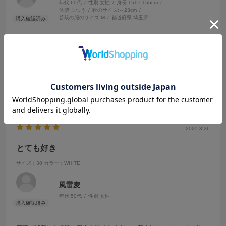
年代:
60代
性別:
女性
身長:
151～155cm
体型:
ふつう
靴のサイズ:
～23cm
普段の服のサイズ:
M
都道府県:
埼玉県
フリーサイズでゆったりしているので、1枚でも着られるし、ボタンを
外して羽織ることもできるのでお洒落の幅が広がります。肌触りもよ
く着心地抜群です。
参考になった
0
Like!
0
2025.3.26
とても好き
サイズ：38
カラー：WHITE
風雷麦
年代:
50代
性別:
女性