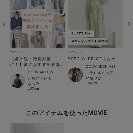
2025-6-16
2025-6-7
202
【紫外線・冷房対策
SPECIALPRICEまとめ
DO
に！】夏におすすめ袖あ
の
DOUX ARCHIVES
りアイテム
【
DOUX ARCHIVES
北千住ルミネ店
いちりほ
川崎アトレ店
156cm
なつみ
157cm
このアイテムを使ったMOVIE