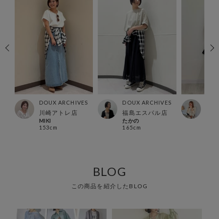
ES
DOUX ARCHIVES
DOUX ARCHIVES
DOU
ー店
川崎アトレ店
福島エスパル店
荻窪
MIKI
たかの
りさ
153cm
165cm
154
BLOG
この商品を紹介したBLOG