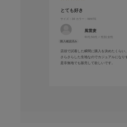
とても好き
サイズ：38
カラー：WHITE
風雷麦
年代:
50代
性別:
女性
店頭で試着した瞬間に購入を決めたくらい
さらさらした生地なのでカジュアルになり
是非無地でも販売して欲しいです。