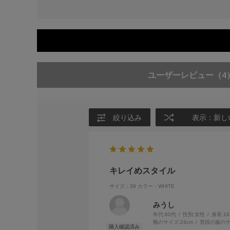
ユーザーレビュー
（4
絞り込み
表示：新し
キレイめスタイル
サイズ：38
カラー：WHITE
みうし
年代:
60代
性別:
女性
身長:
1
靴のサイズ:
24cm
普段の服のサ