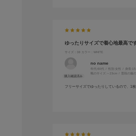
ゆったりサイズで着心地最高で
サイズ：38
カラー：WHITE
no name
年代:
60代
性別:
女性
身長:
1
靴のサイズ:
～23cm
普段の服の
フリーサイズでゆったりしているので、1