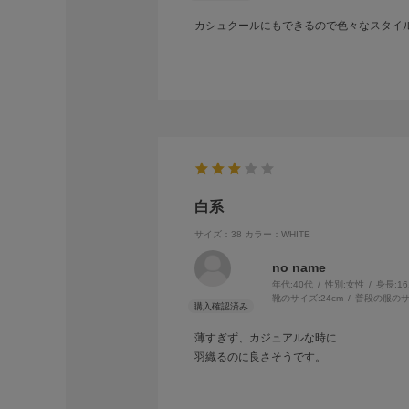
カシュクールにもできるので色々なスタイ
白系
サイズ：38
カラー：WHITE
no name
年代:
40代
性別:
女性
身長:
1
靴のサイズ:
24cm
普段の服のサ
薄すぎず、カジュアルな時に
羽織るのに良さそうです。