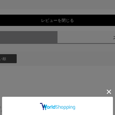
レビューを閉じる
）
い順
61～165cm
体型:
大柄
イズ:
XL～
都道府県:
神奈川県