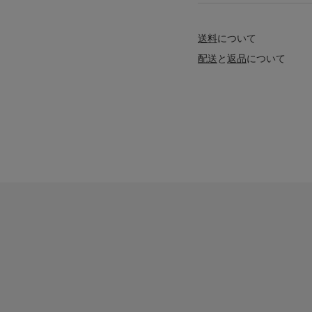
送料
について
配送
と
返品
について