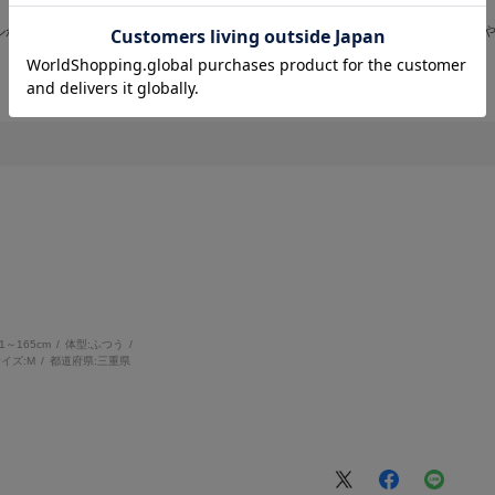
ルが楽しめます。白と黒のコントラストがはっきりした柄なので黒や茶にもあわせ
61～165cm
体型:
ふつう
イズ:
M
都道府県:
三重県