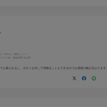
す
51～155cm
体型:
ふつう
サイズ:
M
都道府県:
埼玉県
枚でも着られるし、ボタンを外して羽織ることもできるのでお洒落の幅が広がります