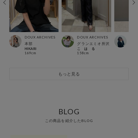
ES
DOUX ARCHIVES
DOUX ARCHIVES
DOU
所沢
本部
グランエミオ所沢
横浜
HIKARI
こ は る
Man
169cm
158cm
148
もっと見る
BLOG
この商品を紹介したBLOG