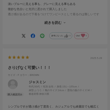
淡いブルーに見える事も、グレーに見える事もある
微妙な色合いと光沢に惹かれて購入しました
透け感があるので下着をつけてワンピースとして着るのは難しいです
が
続きを読む
あえてワンピース風や羽織に使うのがおしゃれかと思います
袖口をキュッと上げるとボリュームのあるパフスリーブになるのも面
白い
参考になった
0
Like!
0
ギャザー位置もイイ感じです
涼しそうに着られて尚且つ美しいのが妙齢の自分には嬉しい条件です
2025.5.28
さりげなく可愛い！！！
サイズ：F
カラー：BROWN
ジャスミン
年代:
50代
性別:
女性
身長:
151～155cm
体型:
ふつう
靴のサイズ:
24cm
普段の服のサイズ:
M
都道府県:
神奈川県
シンプルですが透け感が丁度良く、カジュアルでも綺麗目でも幅広く