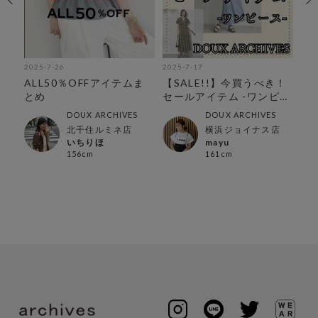
2025-7-26
2025-7-17
202
ワ
ALL50％OFFアイテムま
【SALE!!】今買うべき！
【
とめ
セールアイテム -ワンピー
ワ
ス-
DOUX ARCHIVES
DOUX ARCHIVES
北千住ルミネ店
横浜ジョイナス店
いちりほ
mayu
156cm
161cm