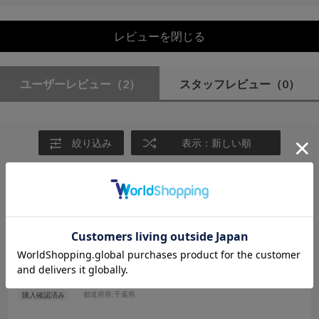
レビューを閉じる
ユーザーレビュー
（2）
スタッフレビュー
（0）
絞り込み
表示：新しい順
2025.7.16
涼しく美しく
サイズ：F
カラー：GRAY
もも
年代:
60代
性別:
女性
身長:
166～170cm
体型:
ふつう
靴のサイズ:
24cm
普段の服のサイズ:
M
都道府県:
千葉県