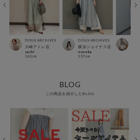
ES
DOUX ARCHIVES
DOUX ARCHIVES
DOU
ナ店
川崎アトレ店
横浜ジョイナス店
錦糸
sachi
nonoka
kan
162cm
157cm
159
BLOG
この商品を紹介したBLOG