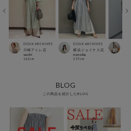
ES
DOUX ARCHIVES
DOUX ARCHIVES
DOU
ナ店
川崎アトレ店
横浜ジョイナス店
錦糸
sachi
nonoka
kan
162cm
157cm
159
BLOG
この商品を紹介したBLOG