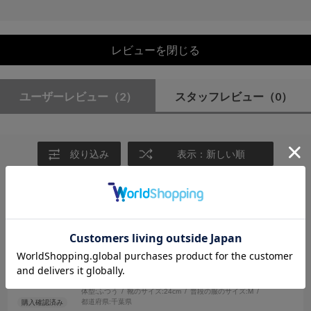
レビューを閉じる
ユーザーレビュー
（2）
スタッフレビュー
（0）
絞り込み
表示：新しい順
2025.7.16
涼しく美しく
サイズ：F
カラー：GRAY
もも
年代:
60代
性別:
女性
身長:
166～170cm
体型:
ふつう
靴のサイズ:
24cm
普段の服のサイズ:
M
都道府県:
千葉県