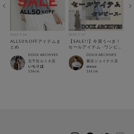
2025-7-26
2025-7-17
202
ワ
ALL50％OFFアイテムま
【SALE!!】今買うべき！
【
とめ
セールアイテム -ワンピー
ワ
ス-
DOUX ARCHIVES
DOUX ARCHIVES
北千住ルミネ店
横浜ジョイナス店
いちりほ
mayu
156cm
161cm