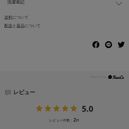
洗濯表記
送料
について
配送
と
返品
について
レビュー
5.0
2
レビュー件数：
件