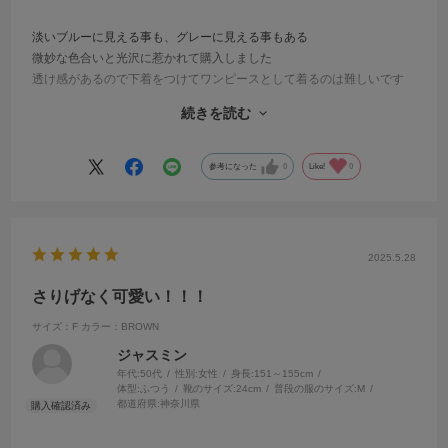
淡いブルーに見える事も、グレーに見える事もある
微妙な色合いと光沢に惹かれて購入しました
透け感があるので下着をつけてワンピースとして着るのは難しいです
が
続きを読む
あえてワンピース風や羽織に使うのがおしゃれかと思います
袖口をキュッと上げるとボリュームのあるパフスリーブになるのも面
白い
参考になった
0
Like!
0
ギャザー位置もイイ感じです
涼しそうに着られて尚且つ美しいのが妙齢の自分には嬉しい条件です
2025.5.28
さりげなく可愛い！！！
サイズ：F
カラー：BROWN
ジャスミン
年代:
50代
性別:
女性
身長:
151～155cm
体型:
ふつう
靴のサイズ:
24cm
普段の服のサイズ:
M
都道府県:
神奈川県