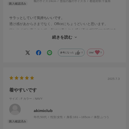
靴のサイズ:
24cm
普段の服のサイズ:
S
都道府県:
千葉県
サラッとしていて気持ちいいです。
透け感があからさまでなく、Officeにちょうどいいと思います。
ワンサイズと言うことで、私には着られた感が否めず165cmの娘にあ
げました。
続きを読む
参考になった
0
Like!
0
2025.7.3
着やすいです
サイズ：F
カラー：NAVY
akimiclub
年代:
50代
性別:
女性
身長:
161～165cm
体型:
ふつう