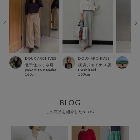
DOUX ARCHIVES
DOUX ARCHIVES
DOU
ES
北千住ルミネ店
横浜ジョイナス店
有楽
ナ店
yokomizo manaka
Hoshizaki
REN
160cm
153cm
162
BLOG
この商品を紹介したBLOG