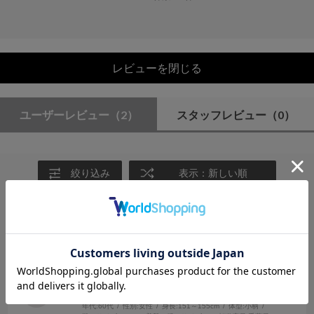
レビューを閉じる
ユーザーレビュー
（2）
スタッフレビュー
（0）
絞り込み
表示：新しい順
2025.8.25
品のいいシアー素材
サイズ：F
カラー：IVORY
momoママ
年代:
60代
性別:
女性
身長:
151～155cm
体型:
小柄