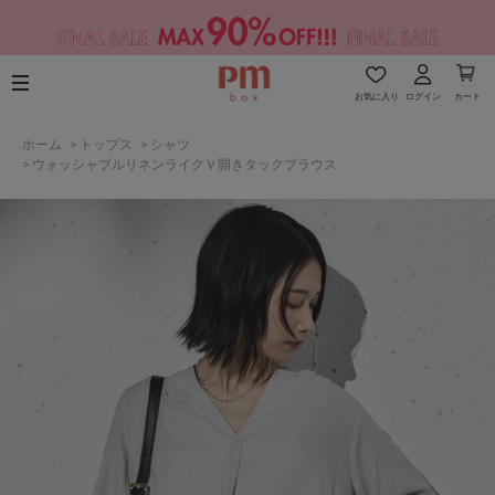
お気に入り
ログイン
カート
ホーム
>
トップス
>
シャツ
>
ウォッシャブルリネンライクＶ開きタックブラウス