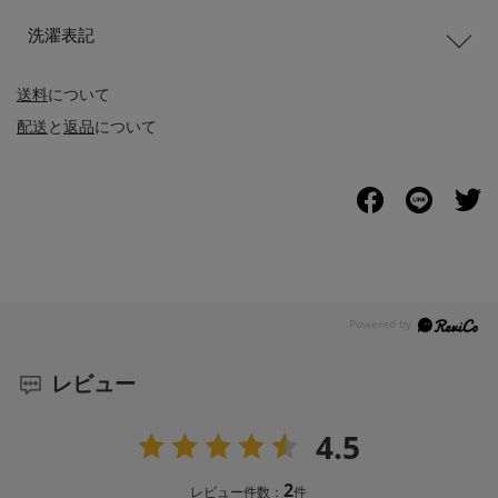
洗濯表記
送料
について
配送
と
返品
について
レビュー
4.5
2
レビュー件数：
件