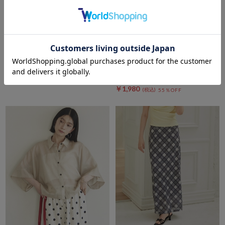
DOUX ARCHIVES
archives
シアーリネンライクスカート
ＦボタンオフショルリブＴＯＰ
Ｓ
￥12,980
期間限定タイムセールSALE価格から更に
￥6,490
50％OFF
10%OFF! 8/10 10:00まで
￥4,400
￥1,980
55％OFF