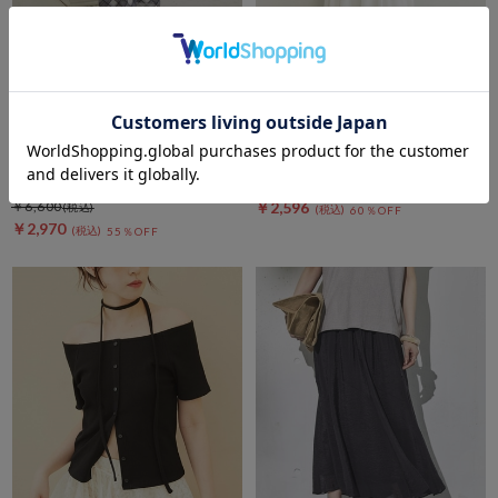
archives
DOUX ARCHIVES
シアーバイアスチェックナロー
袖折り返しＴシャツ
スカート
セールアイテムALL10%OFF
8/3(mon)~8/7(fri)
期間限定タイムセールSALE価格から更に
￥6,490
10%OFF! 8/10 10:00まで
￥6,600
￥2,596
60％OFF
￥2,970
55％OFF