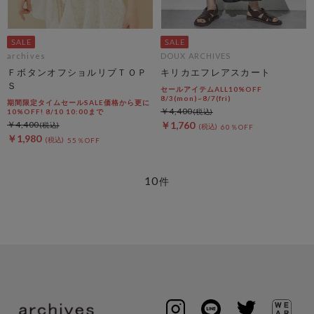
archives
DOUX ARCHIVES
ＦボタンオフショルリブＴＯＰ
キリカエフレアスカート
Ｓ
セールアイテムALL10%OFF
8/3(mon)~8/7(fri)
期間限定タイムセールSALE価格から更に
￥4,400
10%OFF! 8/10 10:00まで
￥4,400
￥1,760
60％OFF
￥1,980
55％OFF
10
件