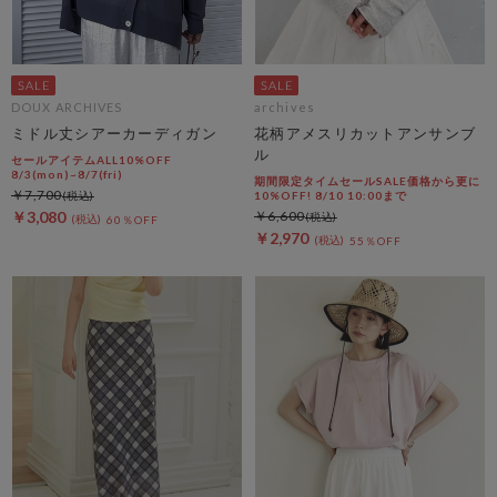
DOUX ARCHIVES
archives
ミドル丈シアーカーディガン
花柄アメスリカットアンサンブ
ル
セールアイテムALL10%OFF
8/3(mon)~8/7(fri)
期間限定タイムセールSALE価格から更に
￥7,700
10%OFF! 8/10 10:00まで
￥3,080
￥6,600
60％OFF
￥2,970
55％OFF