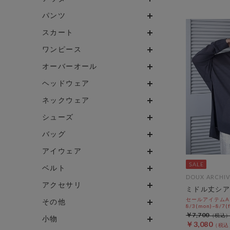
パンツ
スカート
ワンピース
オーバーオール
ヘッドウェア
ネックウェア
シューズ
バッグ
アイウェア
ベルト
DOUX ARCHIV
アクセサリ
ミドル丈シア
セールアイテムAL
その他
8/3(mon)~8/7(f
￥7,700
小物
￥3,080