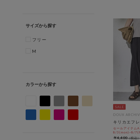
サイズ
フリー
M
カラー
DOUX ARCHIV
キリカエフレ
セールアイテムAL
8/3(mon)~8/7(f
￥4,400