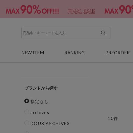
NEW ITEM
RANKING
PREORDER
ブランド
指定なし
archives
10
件
DOUX ARCHIVES