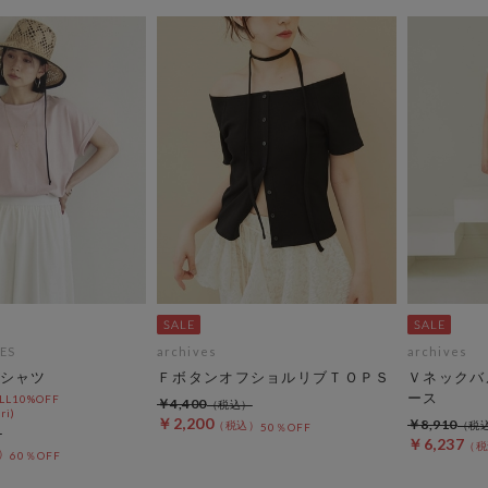
ES
archives
archives
シャツ
ＦボタンオフショルリブＴＯＰＳ
Ｖネックバ
ース
L10%OFF
￥4,400
ri)
￥2,200
￥8,910
50％OFF
￥6,237
60％OFF