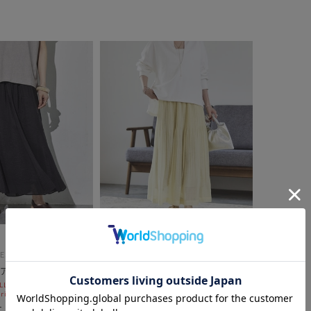
ES
DOUX ARCHIVES
アスカート
シアーリネンライクスカート
L10%OFF
セールアイテムALL10%OFF
ri)
8/3(mon)~8/7(fri)
￥12,980