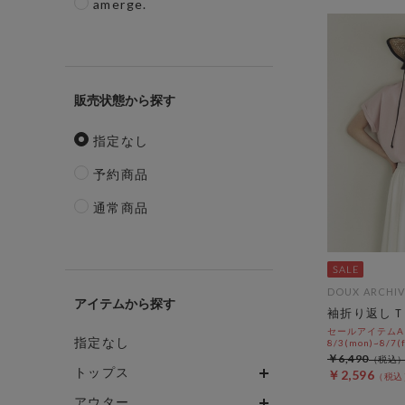
amerge.
販売状態
指定なし
予約商品
通常商品
DOUX ARCHIV
アイテム
袖折り返しＴ
セールアイテムAL
指定なし
8/3(mon)~8/7(f
￥6,490
トップス
￥2,596
アウター