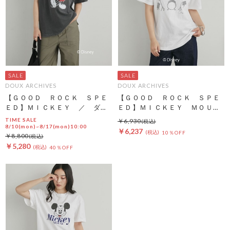
DOUX ARCHIVES
DOUX ARCHIVES
【ＧＯＯＤ ＲＯＣＫ ＳＰＥ
【ＧＯＯＤ ＲＯＣＫ ＳＰＥ
ＥＤ】ＭＩＣＫＥＹ ／ ダメ
ＥＤ】ＭＩＣＫＥＹ ＭＯＵＳ
ージＴＥＥ
Ｅ／ＢＡＮＤ ＴＥＥ
TIME SALE
￥6,930
8/10(mon)~8/17(mon)10:00
￥6,237
10％OFF
￥8,800
￥5,280
40％OFF