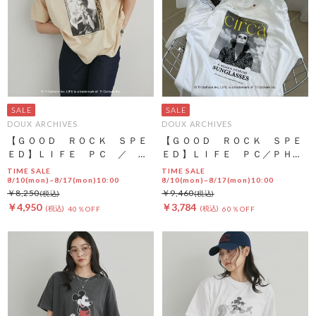
DOUX ARCHIVES
DOUX ARCHIVES
【ＧＯＯＤ ＲＯＣＫ ＳＰＥ
【ＧＯＯＤ ＲＯＣＫ ＳＰＥ
ＥＤ】ＬＩＦＥ ＰＣ ／ Ｂ
ＥＤ】ＬＩＦＥ ＰＣ／ＰＨＯ
ＩＧ ＴＥＥ
ＴＥ ＴＥＥ
TIME SALE
TIME SALE
8/10(mon)~8/17(mon)10:00
8/10(mon)~8/17(mon)10:00
￥8,250
￥9,460
￥4,950
￥3,784
40％OFF
60％OFF