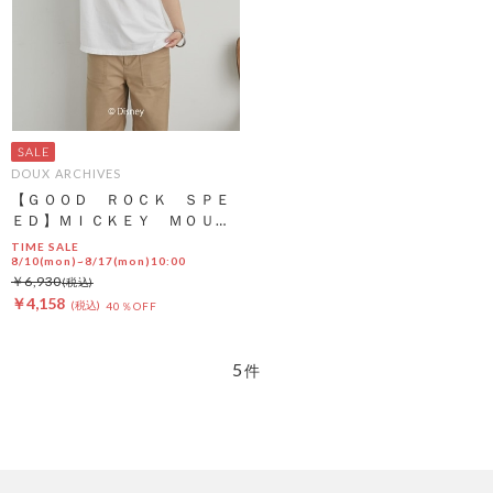
DOUX ARCHIVES
【ＧＯＯＤ ＲＯＣＫ ＳＰＥ
ＥＤ】ＭＩＣＫＥＹ ＭＯＵＳ
Ｅ／ＦＡＣＥ ＴＥＥ
TIME SALE
8/10(mon)~8/17(mon)10:00
￥6,930
￥4,158
40％OFF
5
件