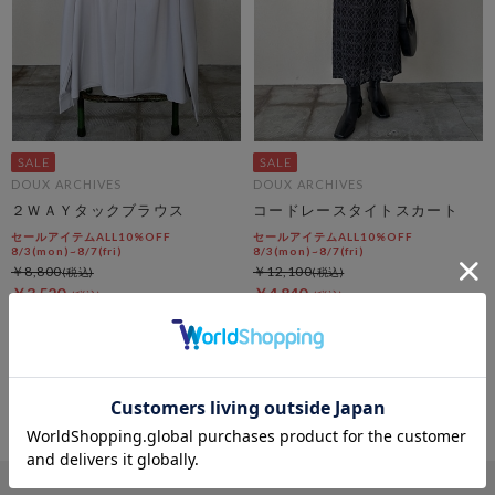
DOUX ARCHIVES
DOUX ARCHIVES
２ＷＡＹタックブラウス
コードレースタイトスカート
セールアイテムALL10%OFF
セールアイテムALL10%OFF
8/3(mon)~8/7(fri)
8/3(mon)~8/7(fri)
￥8,800
￥12,100
￥3,520
￥4,840
60％OFF
60％OFF
4
件