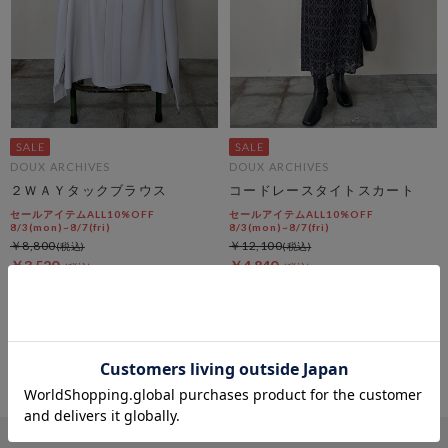
DOUX ARCHIVES
DOUX ARCHIVES
２ＷＡＹタックブラウス
コードレースタイトスカート
セールアイテムALL10%OFF
セールアイテムALL10%OFF
8/3(mon)~8/7(fri)
8/3(mon)~8/7(fri)
￥8,800
￥12,100
￥3,520
￥4,840
60％OFF
60％OFF
4
件