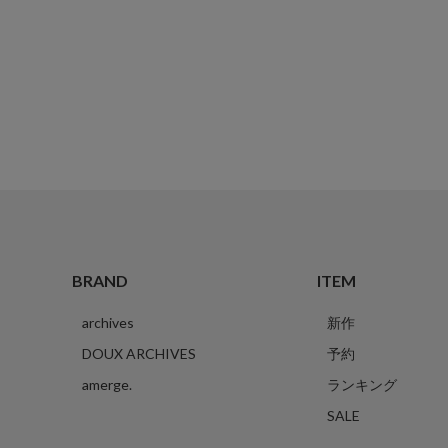
BRAND
ITEM
archives
新作
DOUX ARCHIVES
予約
amerge.
ランキング
SALE