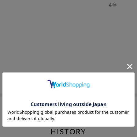
4
件
HISTORY