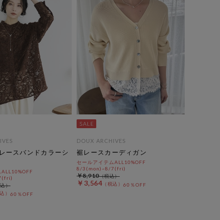
IVES
DOUX ARCHIVES
レースバンドカラーシ
裾レースカーディガン
セールアイテムALL10%OFF
8/3(mon)~8/7(fri)
LL10%OFF
￥8,910
(fri)
￥3,564
60％OFF
60％OFF