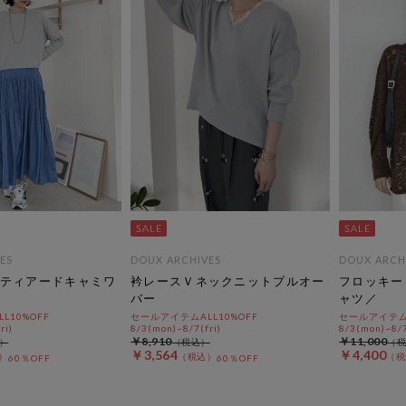
ES
DOUX ARCHIVES
DOUX ARCH
ティアードキャミワ
衿レースＶネックニットプルオー
フロッキー
バー
ャツ／
L10%OFF
セールアイテムALL10%OFF
セールアイテムA
ri)
8/3(mon)~8/7(fri)
8/3(mon)~8/7
￥8,910
￥11,000
￥3,564
￥4,400
60％OFF
60％OFF