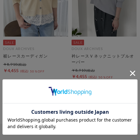
DOUX ARCHIVES
DOUX ARCHIVES
裾レースカーディガン
衿レースＶネックニットプルオ
ーバー
￥8,910
￥4,455
￥8,910
50％OFF
￥4,455
50％OFF
4
件