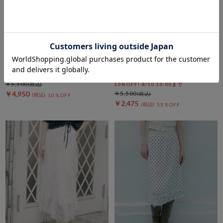
archives
archives
アシメドロストスウェットＰＯ
レースレイヤードランダムリブ
ニットベスト
期間限定タイムセール10%OFF! 8/10
10:00まで
期間限定タイムセールSALE価格から更に
￥5,500
10%OFF! 8/10 10:00まで
￥4,950
￥5,500
10％OFF
￥2,475
55％OFF