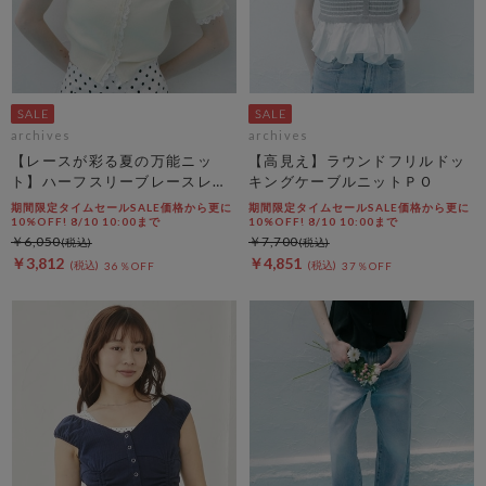
archives
archives
【レースが彩る夏の万能ニッ
【高見え】ラウンドフリルドッ
ト】ハーフスリーブレースレイ
キングケーブルニットＰＯ
ヤードニットカーディガン
期間限定タイムセールSALE価格から更に
期間限定タイムセールSALE価格から更に
10%OFF! 8/10 10:00まで
10%OFF! 8/10 10:00まで
￥6,050
￥7,700
￥3,812
￥4,851
36％OFF
37％OFF