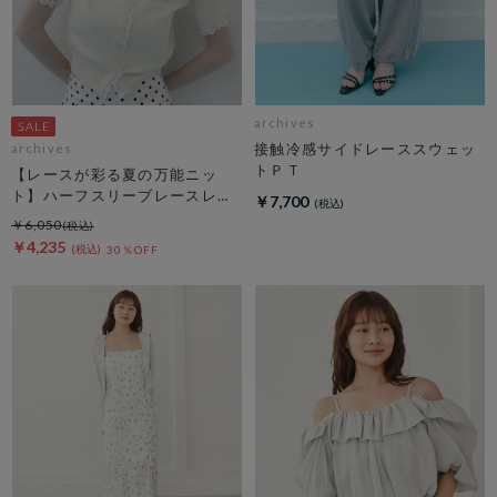
archives
接触冷感サイドレーススウェッ
archives
トＰＴ
【レースが彩る夏の万能ニッ
ト】ハーフスリーブレースレイ
￥7,700
ヤードニットカーディガン
￥6,050
￥4,235
30％OFF