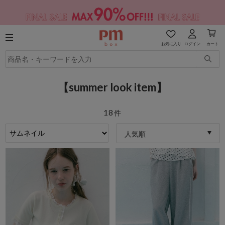
お気に入り
ログイン
カート
【summer look item】
18
件
人気順