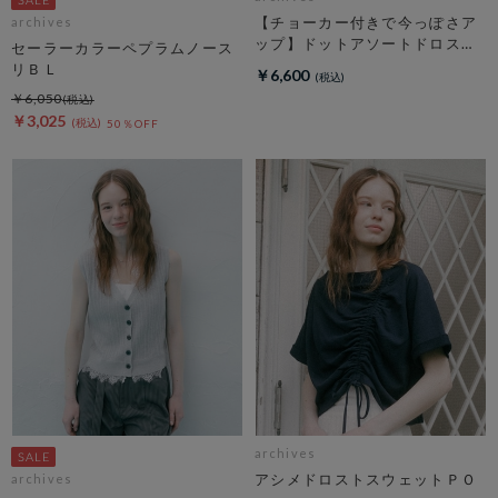
【チョーカー付きで今っぽさア
archives
ップ】ドットアソートドロスト
セーラーカラーペプラムノース
キャミチュニック
リＢＬ
￥6,600
￥6,050
￥3,025
50％OFF
archives
アシメドロストスウェットＰＯ
archives