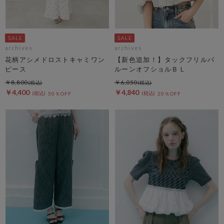
archives
archives
花柄アシメドロストキャミワン
【新色追加！】タックフリルバ
ピース
ルーンオフショルＢＬ
￥8,800
￥6,050
￥4,400
￥4,840
50％OFF
20％OFF