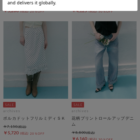
Ｔ
￥6,600
￥8,250
￥5,280
￥4,125
20％OFF
50％OFF
archives
archives
ポルカドットフリルミディＳＫ
花柄プリントロールアップデニ
ム
￥7,150
￥5,720
￥8,800
20％OFF
￥6,160
30％OFF