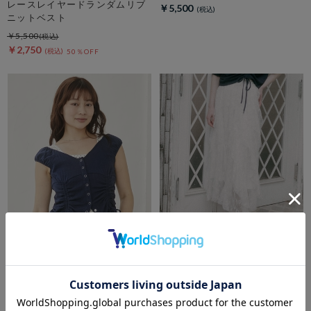
レースレイヤードランダムリブ
￥5,500
ニットベスト
￥5,500
￥2,750
50％OFF
archives
archives
ハリヌキ２ｗａｙドロストカッ
レースエスカルゴラッフルスカ
トＴＯＰＳ×ドットタンクＳＥ
ート