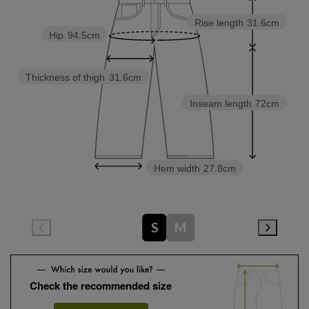
Rise length
31.6cm
Hip
94.5cm
Thickness of thigh
31.6cm
Inseam length
72cm
Hem width
27.8cm
S
M
Check the recommended size