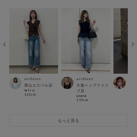
archives
archives
arc
郡山エスパル店
大阪ヘップファイ
越谷
店
m i r u
ブ店
店
163cm
urara
あい
159cm
152
もっと見る