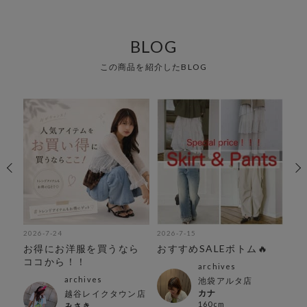
BLOG
この商品を紹介したBLOG
2026-7-24
2026-7-15
202
お得にお洋服を買うなら
おすすめSALEボトム🔥
6/
ココから！！
ェ
archives
ス
archives
池袋アルタ店
TE
カナ
越谷レイクタウン店
160cm
みさき