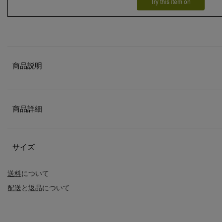
Try this item on
商品説明
商品詳細
サイズ
送料
について
配送
と
返品
について