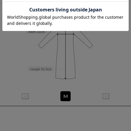
Width
31cm
Length
51.5cm
M