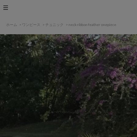
ホーム
>
ワンピース
>
チュニック
>
neck ribbon feather onepiece