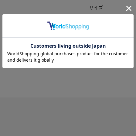
サイズ
送料
について
配送
と
返品
について