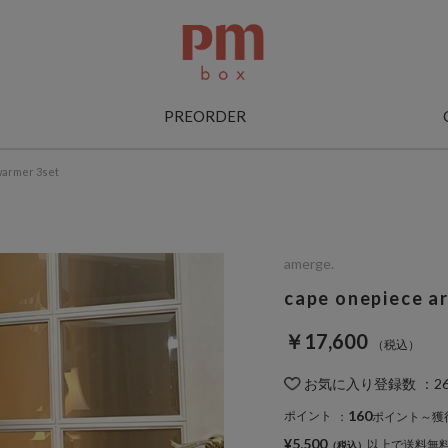
PREORDER
warmer 3set
amerge.
cape onepiece a
￥17,600
お気に入り登録数
：
2
160
ポイント
：
ポイント～獲
¥5,500
以上で送料無