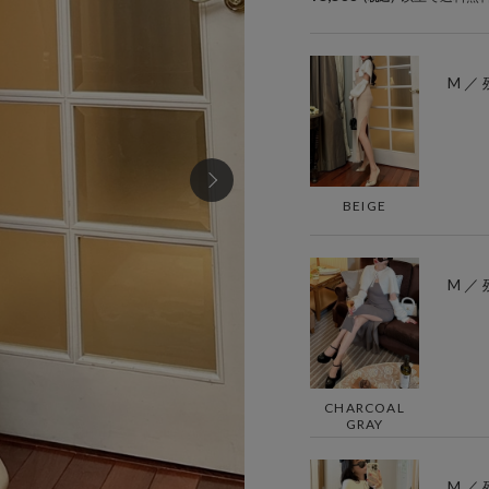
M ／ 
BEIGE
M ／ 
CHARCOAL
GRAY
M ／ 