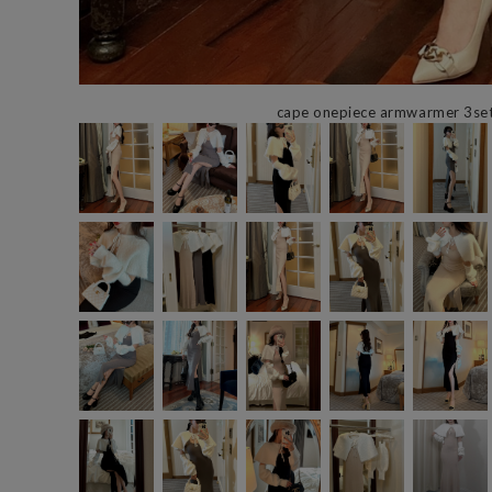
cape onepiece armwarmer 3se