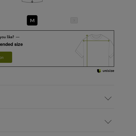
M
ended size
 on