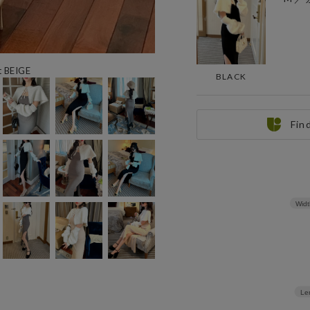
t BEIGE
BLACK
Fin
Widt
Le