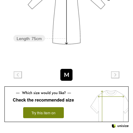
Length
75cm
M
Check the recommended size
Try this item on