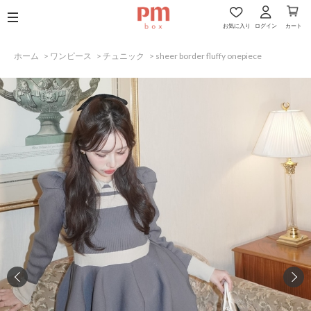
お気に入り
ログイン
カート
ホーム
>
ワンピース
>
チュニック
>
sheer border fluffy onepiece