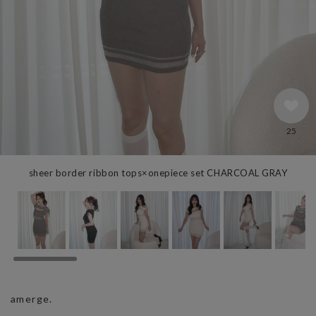
25
sheer border ribbon tops×onepiece set CHARCOAL GRAY
amerge.