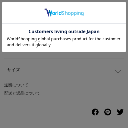
商品説明
商品詳細
サイズ
送料
について
配送
と
返品
について