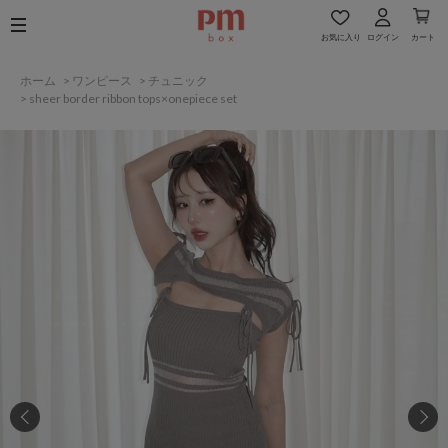
お気に入り
ログイン
カート
ホーム
>
ワンピース
>
チュニック
>
sheer border ribbon tops×onepiece set