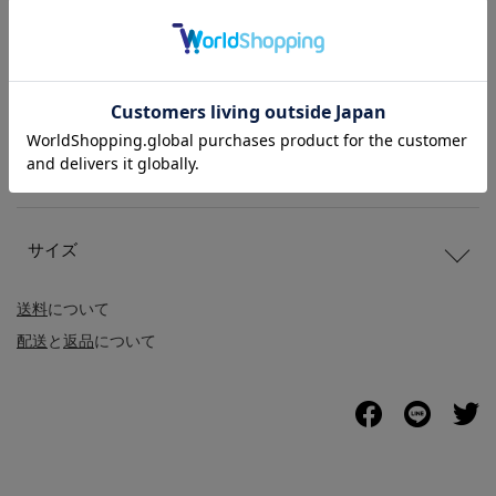
商品説明
商品詳細
サイズ
送料
について
配送
と
返品
について