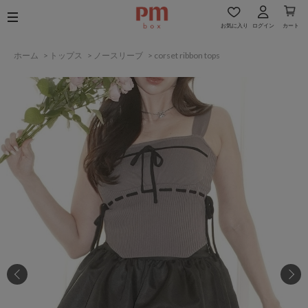
お気に入り
ログイン
カート
ホーム
>
トップス
>
ノースリーブ
>
corset ribbon tops