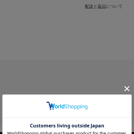
配送
と
返品
について