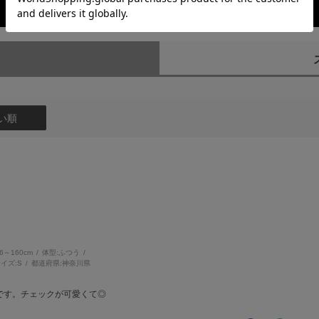
レビューを閉じる
）
い順
56～160cm
体型:
ふつう
イズ:
S
都道府県:
神奈川県
です。チェックが可愛くて◎