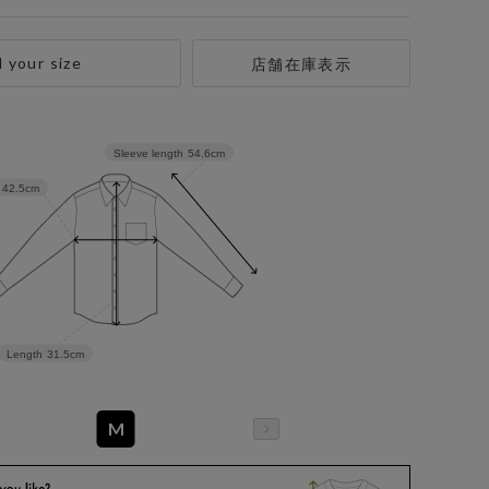
d your size
店舗在庫表示
Sleeve length
54.6cm
42.5cm
Length
31.5cm
M