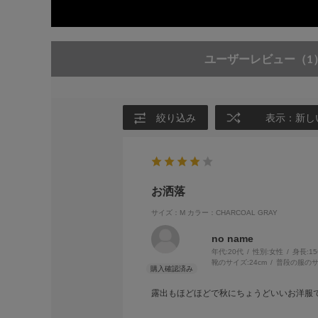
ユーザーレビュー
（1
絞り込み
表示：新し
お洒落
サイズ：M
カラー：CHARCOAL GRAY
no name
年代:
20代
性別:
女性
身長:
1
靴のサイズ:
24cm
普段の服のサ
露出もほどほどで秋にちょうどいいお洋服