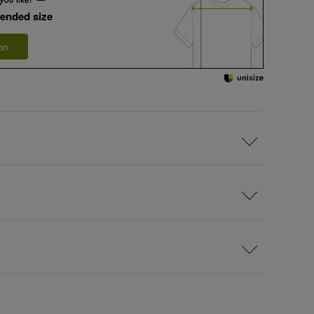
ended size
 on