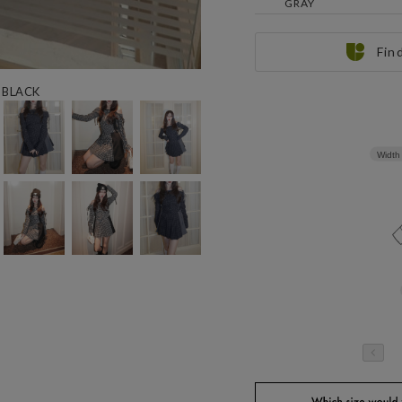
GRAY
Fin
e BLACK
Width