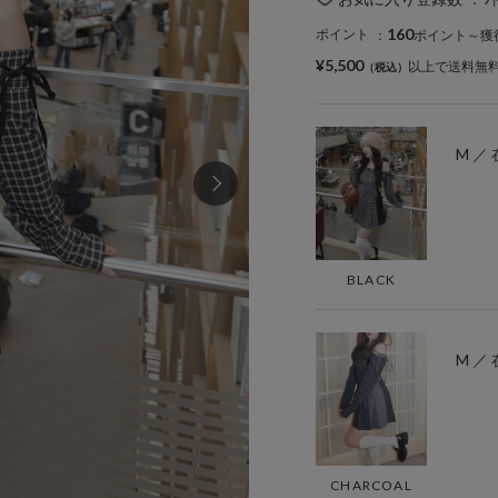
160
ポイント
：
ポイント～獲
¥5,500
以上で送料無
M ／
BLACK
M ／
CHARCOAL