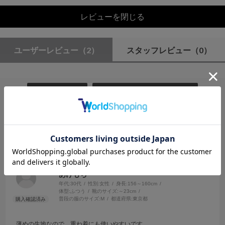
レビューを閉じる
ユーザーレビュー
（2）
スタッフレビュー
（0）
絞り込み
表示：新しい順
2025.5.22
使いやすい
サイズ：M
カラー：NAVY
あげもち
年代:
30代
性別:
女性
身長:
156～160cm
体型:
ふつう
靴のサイズ:
～23cm
普段の服のサイズ:
M
都道府県:
東京都
薄めの生地なので、重ね着にも使いやすいです