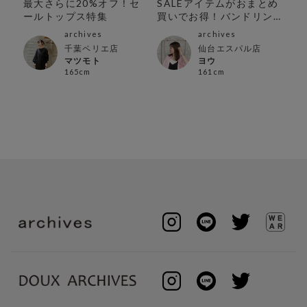
】
最大さらに20%オフ！セ
SALEアイテムがおまとめ
人
！
ールトップス特集
買いでお得！バンドリン
グセール開催中！
archives
archives
千葉ペリエ店
仙台エスパル店
マツモト
ヨウ
165cm
161cm