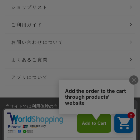
ショップリスト
ご利用ガイド
お問い合わせについて
よくあるご質問
アプリについて
当サイトでは利用体験の向上およびコンテンツの最適な提供、ト
会社概要
特定商取引法に基づく表記
ラフィックの分析を目的としてCookieを使用しています。
サイトの閲覧を継続された場合、Cookieの利用に同意したことも
ご利用規約
個人情報保護方針
のといたします。
詳細については
プライバシーポリシー
をご確認ください。
Copyright(C) P&M co.,ltd All Rights Reserved.