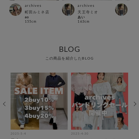
archives
archives
arc
店
町田ルミネ店
天王寺ミオ
天王
ao
あい
あい
155cm
163cm
163
BLOG
この商品を紹介したBLOG
2025-5-4
2025-4-30
202