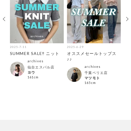
2025-7-11
2025-6-29
202
sの
SUMMER SALE‼︎ ニット
オススメセールトップス
＼先
♪♪
夏
archives
archives
仙台エスパル店
ヨウ
千葉ペリエ店
161cm
マツモト
165cm