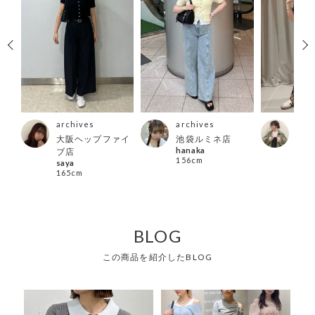
archives
archives
arc
店
大阪ヘップファイ
池袋ルミネ店
横浜
hanaka
ヤマ
ブ店
156cm
152
saya
165cm
BLOG
この商品を紹介したBLOG