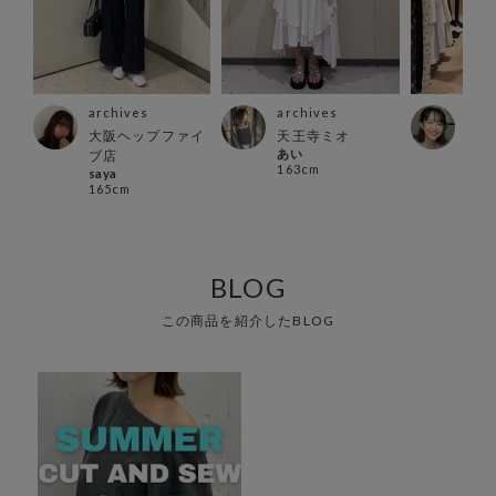
archives
archives
arc
大阪ヘップファイ
天王寺ミオ
立川
あい
moe
ブ店
163cm
157
saya
165cm
BLOG
この商品を紹介したBLOG