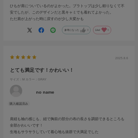
ひもが肩についているのがよかった。ブラトップは少し頼りなくて不
安でしたが、このデザインだと黒キャミでも着れてよかった。
ただ肩が上がった時に戻すのが少し大変かも
参考になった
0
Like!
0
2025.8.6
とても満足です！かわいい！
サイズ：M
カラー：GRAY
no name
肩紐も袖の感じも、紐で胸前の部分の布の長さを調節できるところも
全部かわいいです！
生地もサラサラしていて着心地も抜群で大満足でした