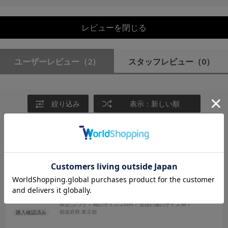
レビューを閉じる
ユーザーレビュー
（2）
スタッフレビュー
（0）
絞り込み
表示：新しい順
2025.8.20
ひもあるのがうれしい
サイズ：M
カラー：BLACK
な
年代:
20代
性別:
女性
身長:
161～165cm
体型:
ふつう
靴のサイズ:
25cm
普段の服のサイズ:
M
都道府県:
東京都