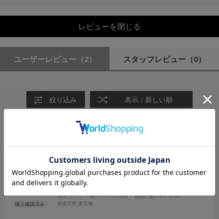
レビューを閉じる
ユーザーレビュー
（2）
スタッフレビュー
（0）
絞り込み
表示：新しい順
2025.8.20
ひもあるのがうれしい
サイズ：M
カラー：BLACK
な
年代:
20代
性別:
女性
身長:
161～165cm
体型:
ふつう
靴のサイズ:
25cm
普段の服のサイズ:
M
都道府県:
東京都