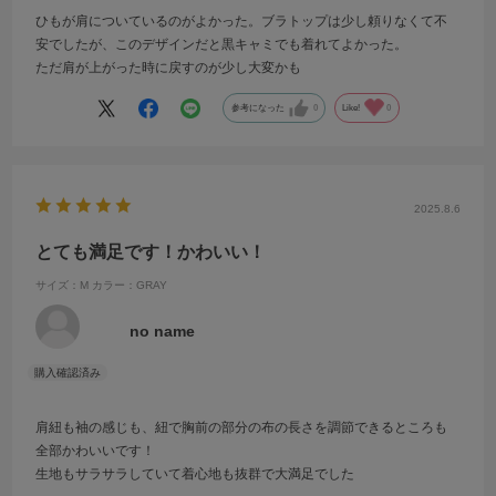
ひもが肩についているのがよかった。ブラトップは少し頼りなくて不
安でしたが、このデザインだと黒キャミでも着れてよかった。
ただ肩が上がった時に戻すのが少し大変かも
参考になった
0
Like!
0
2025.8.6
とても満足です！かわいい！
サイズ：M
カラー：GRAY
no name
肩紐も袖の感じも、紐で胸前の部分の布の長さを調節できるところも
全部かわいいです！
生地もサラサラしていて着心地も抜群で大満足でした