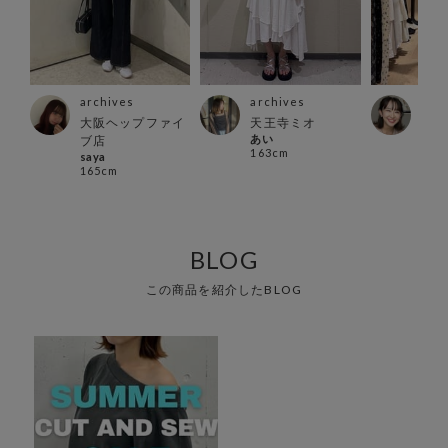
archives
archives
arc
大阪ヘップファイ
天王寺ミオ
立川
あい
moe
ブ店
163cm
157
saya
165cm
BLOG
この商品を紹介したBLOG