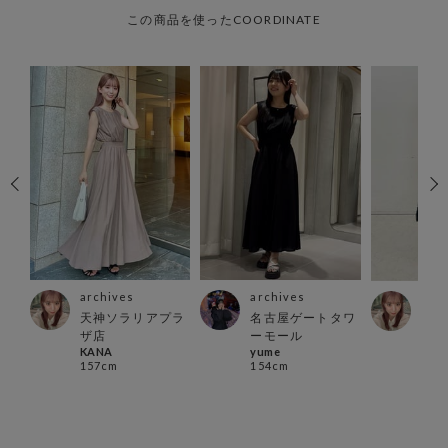
この商品を使ったCOORDINATE
archives
archives
arc
天神ソラリアプラ
名古屋ゲートタワ
店
天神
ザ店
ーモール
ザ店
KANA
yume
KAN
157cm
154cm
157