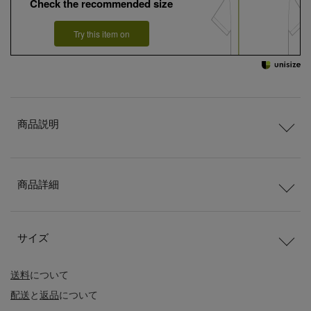
Check the recommended size
Try this item on
商品説明
商品詳細
サイズ
送料
について
配送
と
返品
について