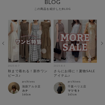
BLOG
この商品を紹介したBLOG
2025-8-7
2025-8-3
202
秋まで着れる！新作ワン
さらにお得に！夏物SALE
新
ピース♪
アイテム♪
archives
archives
池袋アルタ店
千葉ペリエ店
カナ
マツモト
160cm
165cm