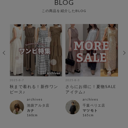
BLOG
この商品を紹介したBLOG
2025-8-7
2025-8-3
202
秋まで着れる！新作ワン
さらにお得に！夏物SALE
新
ピース♪
アイテム♪
archives
archives
池袋アルタ店
千葉ペリエ店
カナ
マツモト
160cm
165cm