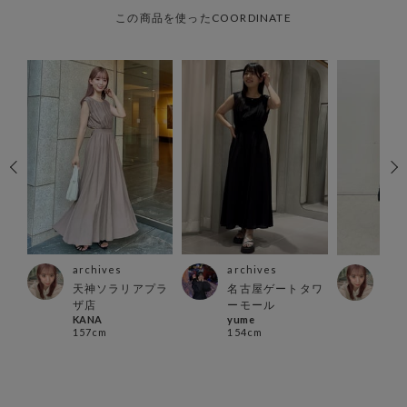
この商品を使ったCOORDINATE
archives
archives
arc
天神ソラリアプラ
名古屋ゲートタワ
店
天神
ザ店
ーモール
ザ店
KANA
yume
KAN
157cm
154cm
157