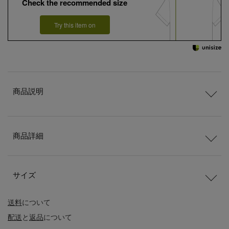
Check the recommended size
Try this item on
商品説明
商品詳細
サイズ
送料
について
配送
と
返品
について