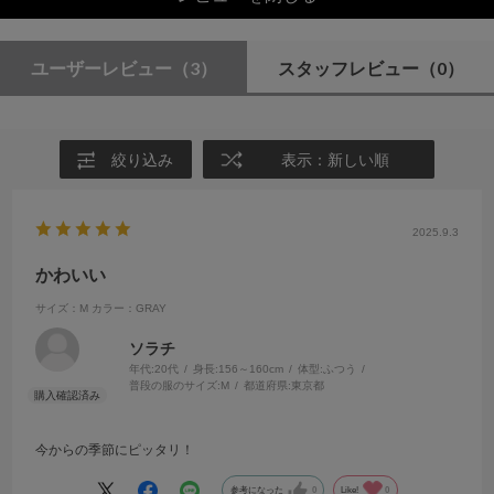
ユーザーレビュー
（3）
スタッフレビュー
（0）
絞り込み
表示：新しい順
2025.9.3
かわいい
サイズ：M
カラー：GRAY
ソラチ
年代:
20代
身長:
156～160cm
体型:
ふつう
普段の服のサイズ:
M
都道府県:
東京都
今からの季節にピッタリ！
参考になった
0
Like!
0