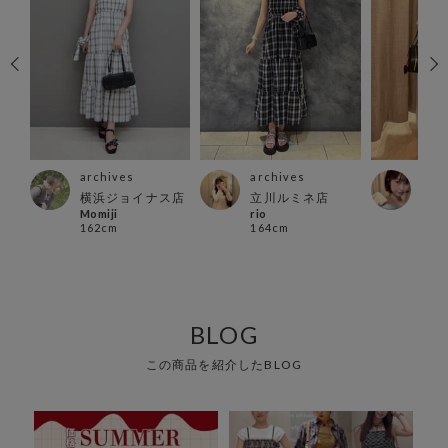
archives
archives
arc
店
横浜ジョイナス店
立川ルミネ店
相模
Momiji
rio
ョン
162cm
164cm
kan
164
BLOG
この商品を紹介したBLOG