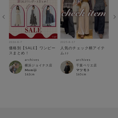
2026-8-7
2025-8-17
202
テ
価格別【SALE】ワンピー
人気のチェック柄アイテ
秋
スまとめ！
ム♪♪
ピ
archives
archives
横浜ジョイナス店
千葉ペリエ店
Momiji
マツモト
162cm
165cm