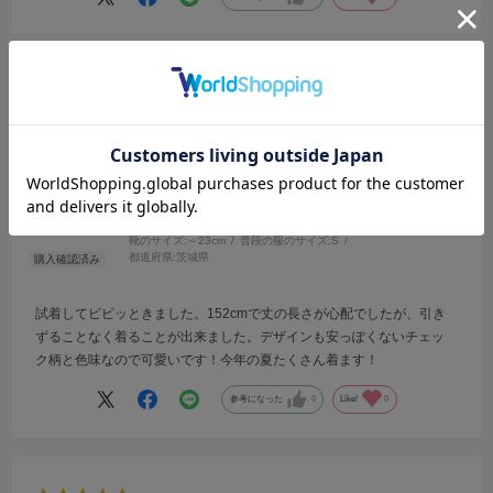
2025.8.3
低身長でも着れるワンピース
サイズ：M
カラー：BLACK
no name
年代:
20代
性別:
女性
身長:
151～155cm
体型:
小柄
靴のサイズ:
～23cm
普段の服のサイズ:
S
都道府県:
茨城県
試着してビビッときました。152cmで丈の長さが心配でしたが、引き
ずることなく着ることが出来ました。デザインも安っぽくないチェッ
ク柄と色味なので可愛いです！今年の夏たくさん着ます！
参考になった
0
Like!
0