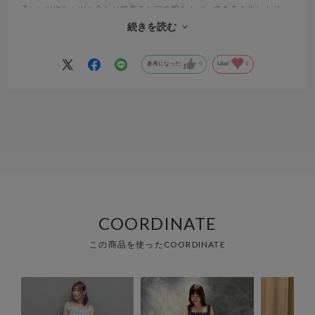
Tシャツやシャツと合わせて着ると二の腕もカバーできる＆少しカジュ
アルダウンできるので、大人の方にもオススメです。
続きを読む
セットのシュシュと合わせると本当にカワイイ！！
参考になった
0
Like!
0
COORDINATE
この商品を使ったCOORDINATE