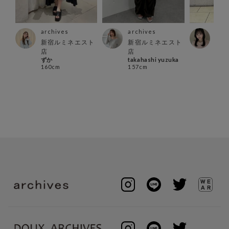
archives
archives
arc
プラ
新宿ルミネエスト
新宿ルミネエスト
立川
ranz
店
店
161
ずか
takahashi yuzuka
160cm
157cm