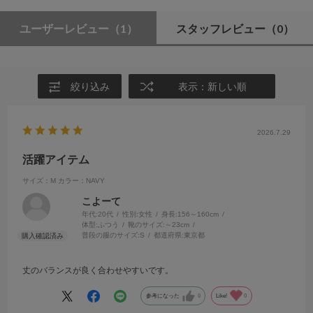
ユーザーレビュー
（1）
スタッフレビュー
（0）
絞り込み
表示：新しい順
2026.7.29
活躍アイテム
サイズ：M
カラー：NAVY
こよーて
年代:
20代
性別:
女性
身長:
156～160cm
体型:
ふつう
靴のサイズ:
～23cm
普段の服のサイズ:
S
都道府県:
東京都
丈のバランスが良く合わせやすいです。
参考になった
0
Like!
0