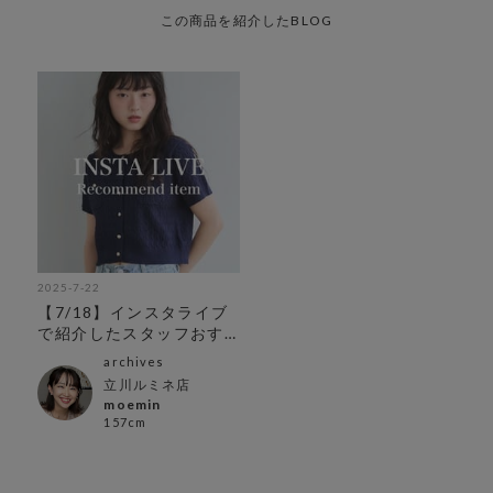
この商品を紹介したBLOG
2025-7-22
【7/18】インスタライブ
で紹介したスタッフおす
すめ夏アイテム7選♡
archives
立川ルミネ店
moemin
157cm