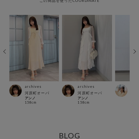
この商品を使ったCOORDINATE
archives
archives
arc
店
河原町オーパ
河原町オーパ
郡山
アンノ
アンノ
おと
158cm
158cm
162
BLOG