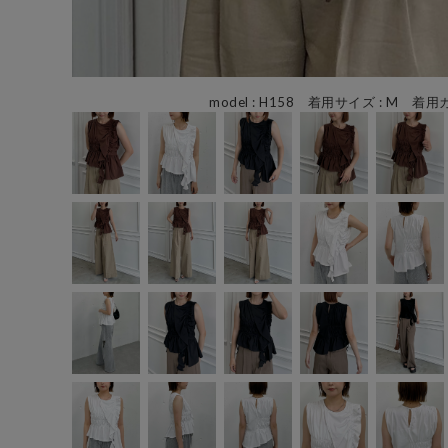
model : H158 着用サイズ : M 着