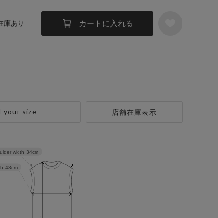
カートに入れる
 在庫あり
d your size
店舗在庫表示
ulder width
34cm
th
43cm