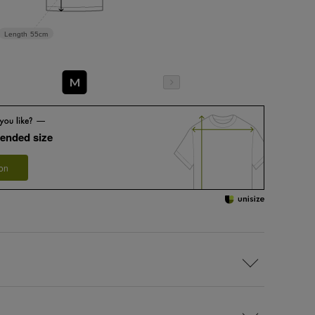
Length
55cm
M
ended size
 on