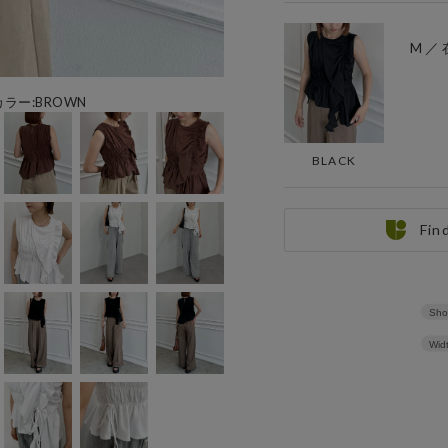
M ／
用カラー:BROWN
BLACK
Fin
Sho
Wid