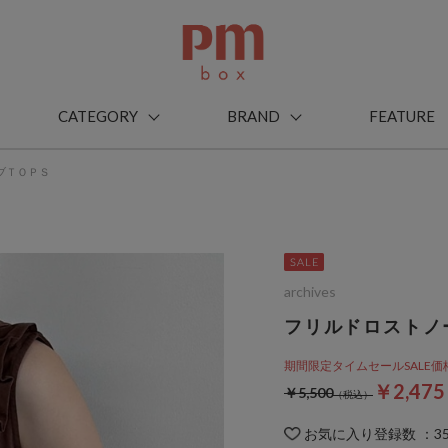
CATEGORY
BRAND
FEATURE
ブＴＯＰＳ
archives
フリルドロストノ
期間限定タイムセールSALE価格から
￥2,47
￥5,500
お気に入り登録数
：
3