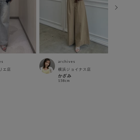
es
archives
arch
リエ店
横浜ジョイナス店
町田
かざみ
mis
158cm
151c