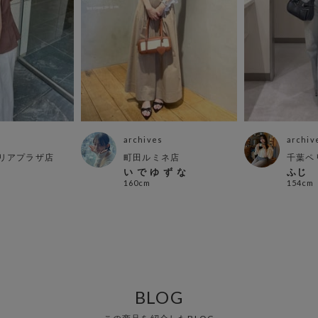
archives
archiv
リアプラザ店
町田ルミネ店
千葉ペ
い で ゆ ず な
ふじ
160cm
154cm
BLOG