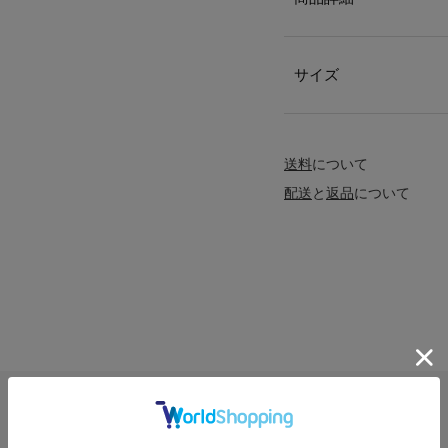
サイズ
送料
について
配送
と
返品
について