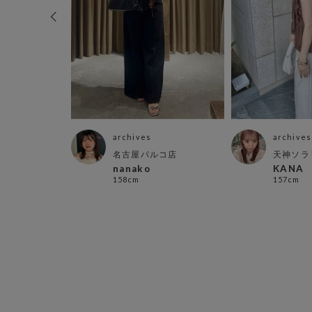
archives
archives
店
名古屋パルコ店
天神ソラ
nanako
KANA
158cm
157cm