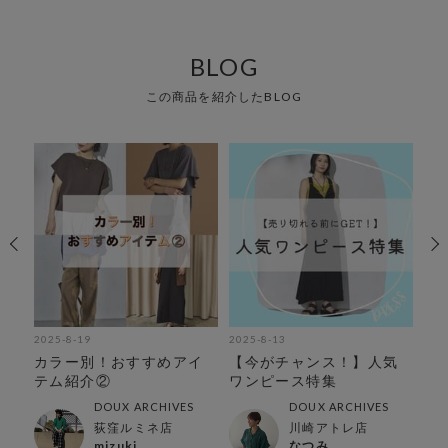
BLOG
この商品を紹介したBLOG
2025-8-19
2025-8-13
202
カラー別！おすすめアイ
【今がチャンス！】人気
夏
テム紹介②
ワンピース特集
特
DOUX ARCHIVES
DOUX ARCHIVES
荻窪ルミネ店
川崎アトレ店
mizuki
なつみ