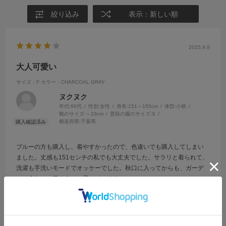
絞り込み
表示：新しい順
2025.9.8
大人可愛い
サイズ：F
カラー：CHARCOAL GRAY
ヌクヌク
年代:
60代
性別:
女性
身長:
151～155cm
体型:
小柄
靴のサイズ:
～23cm
普段の服のサイズ:
S
都道府県:
千葉県
ブルーの方も購入し、着やすかったので、色違いでも購入してしまい
ました。丈感も151センチの私でも大丈夫でした。サラリと着られて、
洗濯も手洗いモードでオッケーでした。秋口に入ってからも、ガーデ
ンで合わせて着ようかと思っています。
参考になった
0
Like!
0