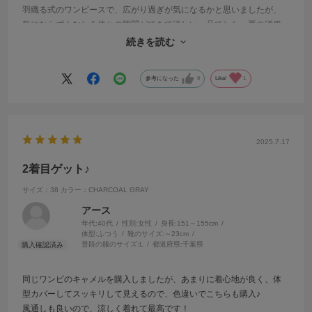
羽織る式のワンピースで、広がり過ぎが気になるかと思いましたが、
気にならず！むしろ体との隙間ができて涼しい一品でした。夏の洋服
には絶対条件の洗えるところも魅力です。
続きを読む
ボトムスにジーンズを合わせるとカジュアル度が増して好みです。
参考になった
0
Like!
1
2025.7.17
2着目ゲット♪
サイズ：38
カラー：CHARCOAL GRAY
アース
年代:
40代
性別:
女性
身長:
151～155cm
体型:
ふつう
靴のサイズ:
～23cm
普段の服のサイズ:
L
都道府県:
千葉県
同じワンピのキャメルを購入しましたが、あまりに着心地が良く、体
型カバーしてスッキリして見えるので、色違いでこちらも購入♪
風通しも良いので、涼しく着れて最高です！