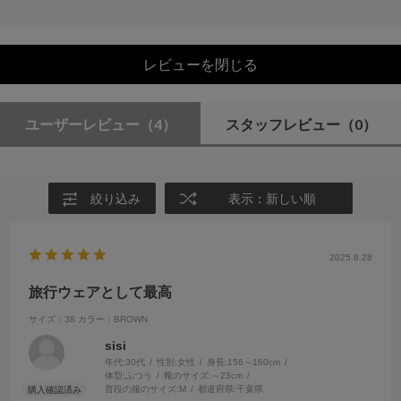
レビューを閉じる
ユーザーレビュー
（4）
スタッフレビュー
（0）
絞り込み
表示：新しい順
2025.8.28
旅行ウェアとして最高
サイズ：38
カラー：BROWN
sisi
年代:
30代
性別:
女性
身長:
156～160cm
体型:
ふつう
靴のサイズ:
～23cm
普段の服のサイズ:
M
都道府県:
千葉県