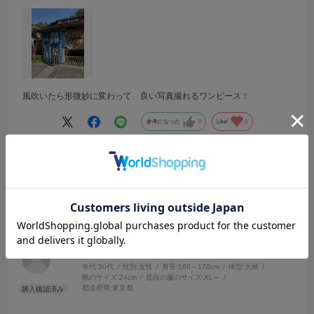
風吹いたら形微妙に変わって、良い写真撮れるワンピース！
参考になった
0
Like!
0
2025.7.23
夏の味方 涼しい、体型カバー、洗える
サイズ：38
カラー：CHARCOAL GRAY
Aoca
年代:
30代
性別:
女性
身長:
166～170cm
体型:
大柄
靴のサイズ:
24cm
普段の服のサイズ:
XL～
都道府県:
東京都