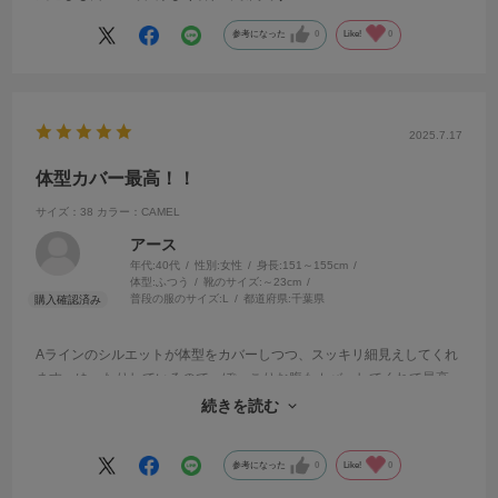
参考になった
0
Like!
0
2025.7.17
体型カバー最高！！
サイズ：38
カラー：CAMEL
アース
年代:
40代
性別:
女性
身長:
151～155cm
体型:
ふつう
靴のサイズ:
～23cm
普段の服のサイズ:
L
都道府県:
千葉県
Aラインのシルエットが体型をカバーしつつ、スッキリ細見えしてくれ
ます。ゆったりしているので、ぽっこりお腹もカバーしてくれて最高
です！
続きを読む
首周りもスッキリしているので、とても涼しくさらっと着れます！！
参考になった
0
Like!
0