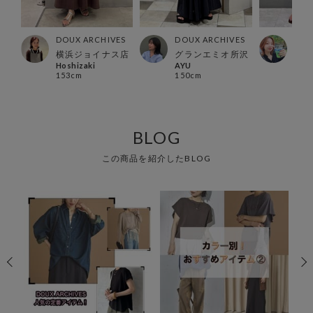
ES
DOUX ARCHIVES
DOUX ARCHIVES
DOU
店
横浜ジョイナス店
グランエミオ所沢
横浜
Hoshizaki
AYU
Man
153cm
150cm
162
BLOG
この商品を紹介したBLOG