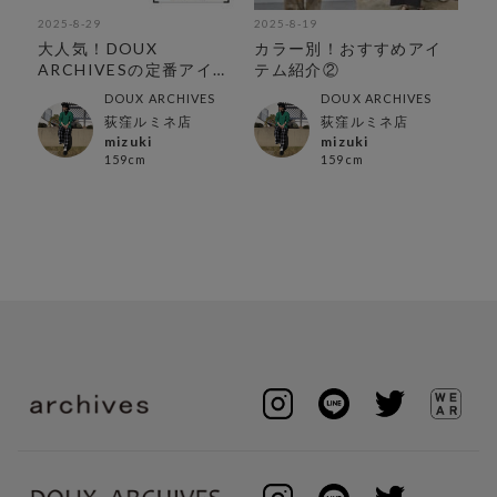
2025-8-29
2025-8-19
202
き！
大人気！DOUX
カラー別！おすすめアイ
【
ARCHIVESの定番アイテ
テム紹介②
ワ
ム紹介
DOUX ARCHIVES
DOUX ARCHIVES
店
荻窪ルミネ店
荻窪ルミネ店
mizuki
mizuki
159cm
159cm