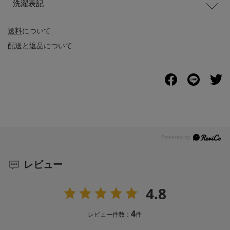
洗濯表記
送料
について
配送
と
返品
について
レビュー
4.8
4
レビュー件数：
件