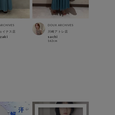
ARCHIVES
DOUX ARCHIVES
DOUX
ョイナス店
川崎アトレ店
北千
zaki
sachi
yok
162cm
160c