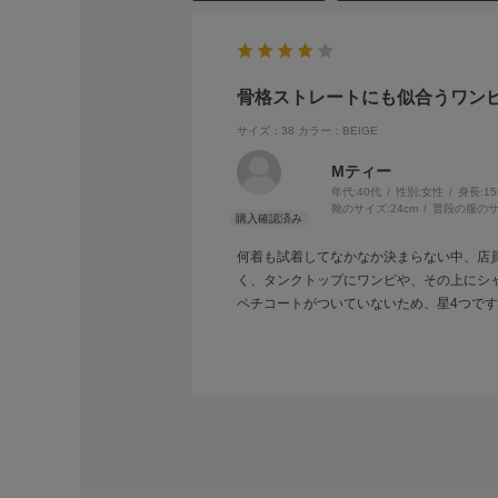
骨格ストレートにも似合うワン
サイズ：38
カラー：BEIGE
Mティー
年代:
40代
性別:
女性
身長:
1
靴のサイズ:
24cm
普段の服のサ
何着も試着してなかなか決まらない中、店
く、タンクトップにワンピや、その上にシ
ペチコートがついていないため、星4つで