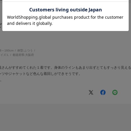
ピ
56～160cm
体型:
ふつう
イズ:
L
都道府県:
大阪府
員さんがすすめてくれた１着です。身体のラインもあまり出ずとてもすっきり見える
ャツやジャケットなど色んな着回しができそうです。
す。