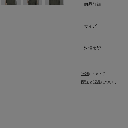
商品詳細
サイズ
洗濯表記
送料
について
配送
と
返品
について