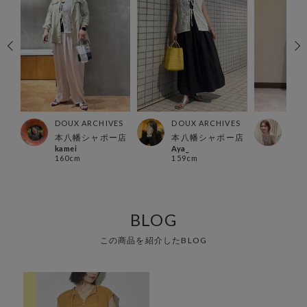
ES
DOUX ARCHIVES
DOUX ARCHIVES
DOU
所沢
本八幡シャポー店
本八幡シャポー店
川崎
kamei
Aya_
sach
160cm
159cm
162
BLOG
この商品を紹介したBLOG